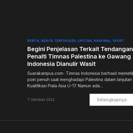
0
BERITA
BERITA TERPOPULER
LIPUTAN
NASIONAL
SPORT
Begini Penjelasan Terkait Tendangan
Penalti Timnas Palestina ke Gawang
Indonesia Dianulir Wasit
Suarakampus.com- Timnas Indonesia berhasil memeti
poin penuh saat menghadapi Palestina dalam lanjutan
Kualifikasi Piala Asia U-17. Namun ada…
Selengkapnya
7 Oktober 2022