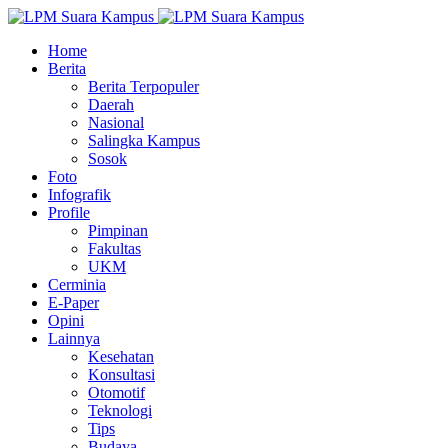
Home
Berita
Berita Terpopuler
Daerah
Nasional
Salingka Kampus
Sosok
Foto
Infografik
Profile
Pimpinan
Fakultas
UKM
Cerminia
E-Paper
Opini
Lainnya
Kesehatan
Konsultasi
Otomotif
Teknologi
Tips
Budaya