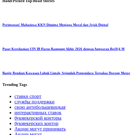
Hand-Picked
Top-Read Stories
Peringatan! Mahasiswa KKN Diminta Menjaga Moral dan Jejak Digital
Pusat Kerohanian UIN IB Harus Rampung Akhir 2026 dengan Anggaran Rp18,6 M
Banjir Rendam Kawasan Lubuk Lintah, Sejumlah Pengendara Terpaksa Dorong Motor
Trending
Tags
ставки спорт
службы поддержки
свою антибольшевицкая
интерактивных ставок
букмекерской конторы
букмекерских контор
Акции могут принимать
Акции могут