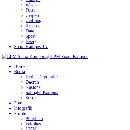
Wisata
Puisi
Cerpen
Cerbung
Resensi
Data
Sport
Essay
Suara Kampus TV
Home
Berita
Berita Terpopuler
Daerah
Nasional
Salingka Kampus
Sosok
Foto
Infografik
Profile
Pimpinan
Fakultas
UKM