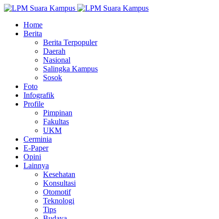
Home
Berita
Berita Terpopuler
Daerah
Nasional
Salingka Kampus
Sosok
Foto
Infografik
Profile
Pimpinan
Fakultas
UKM
Cerminia
E-Paper
Opini
Lainnya
Kesehatan
Konsultasi
Otomotif
Teknologi
Tips
Budaya