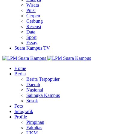
Wisata
Puisi
Cerpen
Cerbung
Resensi
Data
Sport
Essay
Suara Kampus TV
Home
Berita
Berita Terpopuler
Daerah
Nasional
Salingka Kampus
Sosok
Foto
Infografik
Profile
Pimpinan
Fakultas
UKM