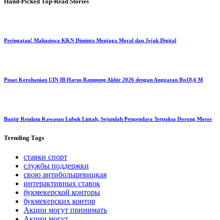
Hand-Picked
Top-Read Stories
Peringatan! Mahasiswa KKN Diminta Menjaga Moral dan Jejak Digital
Pusat Kerohanian UIN IB Harus Rampung Akhir 2026 dengan Anggaran Rp18,6 M
Banjir Rendam Kawasan Lubuk Lintah, Sejumlah Pengendara Terpaksa Dorong Motor
Trending
Tags
ставки спорт
службы поддержки
свою антибольшевицкая
интерактивных ставок
букмекерской конторы
букмекерских контор
Акции могут принимать
Акции могут