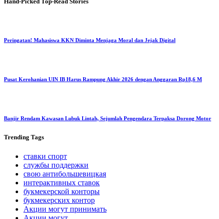
Hand-Picked
Top-Read Stories
Peringatan! Mahasiswa KKN Diminta Menjaga Moral dan Jejak Digital
Pusat Kerohanian UIN IB Harus Rampung Akhir 2026 dengan Anggaran Rp18,6 M
Banjir Rendam Kawasan Lubuk Lintah, Sejumlah Pengendara Terpaksa Dorong Motor
Trending
Tags
ставки спорт
службы поддержки
свою антибольшевицкая
интерактивных ставок
букмекерской конторы
букмекерских контор
Акции могут принимать
Акции могут