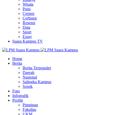
Wisata
Puisi
Cerpen
Cerbung
Resensi
Data
Sport
Essay
Suara Kampus TV
Home
Berita
Berita Terpopuler
Daerah
Nasional
Salingka Kampus
Sosok
Foto
Infografik
Profile
Pimpinan
Fakultas
UKM