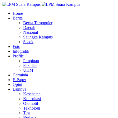
Home
Berita
Berita Terpopuler
Daerah
Nasional
Salingka Kampus
Sosok
Foto
Infografik
Profile
Pimpinan
Fakultas
UKM
Cerminia
E-Paper
Opini
Lainnya
Kesehatan
Konsultasi
Otomotif
Teknologi
Tips
Budaya