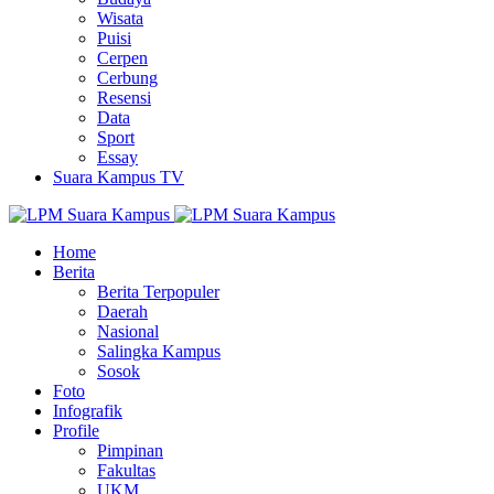
Wisata
Puisi
Cerpen
Cerbung
Resensi
Data
Sport
Essay
Suara Kampus TV
Home
Berita
Berita Terpopuler
Daerah
Nasional
Salingka Kampus
Sosok
Foto
Infografik
Profile
Pimpinan
Fakultas
UKM