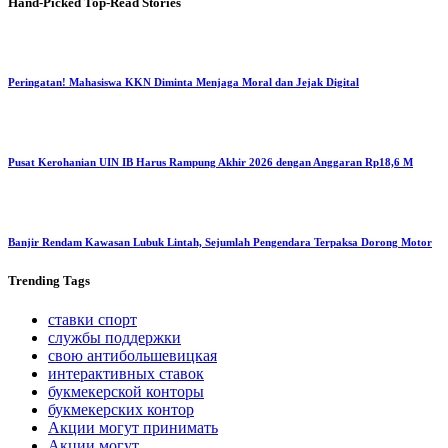
Hand-Picked
Top-Read Stories
Peringatan! Mahasiswa KKN Diminta Menjaga Moral dan Jejak Digital
Pusat Kerohanian UIN IB Harus Rampung Akhir 2026 dengan Anggaran Rp18,6 M
Banjir Rendam Kawasan Lubuk Lintah, Sejumlah Pengendara Terpaksa Dorong Motor
Trending
Tags
ставки спорт
службы поддержки
свою антибольшевицкая
интерактивных ставок
букмекерской конторы
букмекерских контор
Акции могут принимать
Акции могут