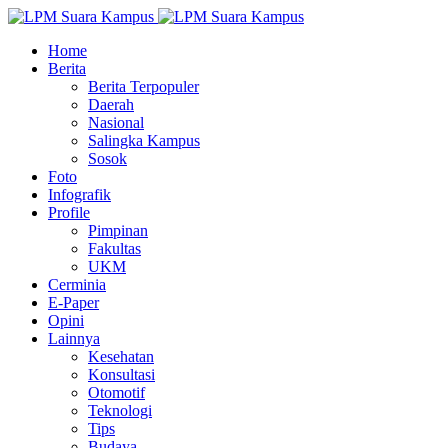
Home
Berita
Berita Terpopuler
Daerah
Nasional
Salingka Kampus
Sosok
Foto
Infografik
Profile
Pimpinan
Fakultas
UKM
Cerminia
E-Paper
Opini
Lainnya
Kesehatan
Konsultasi
Otomotif
Teknologi
Tips
Budaya