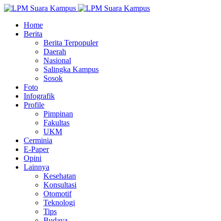
Home
Berita
Berita Terpopuler
Daerah
Nasional
Salingka Kampus
Sosok
Foto
Infografik
Profile
Pimpinan
Fakultas
UKM
Cerminia
E-Paper
Opini
Lainnya
Kesehatan
Konsultasi
Otomotif
Teknologi
Tips
Budaya