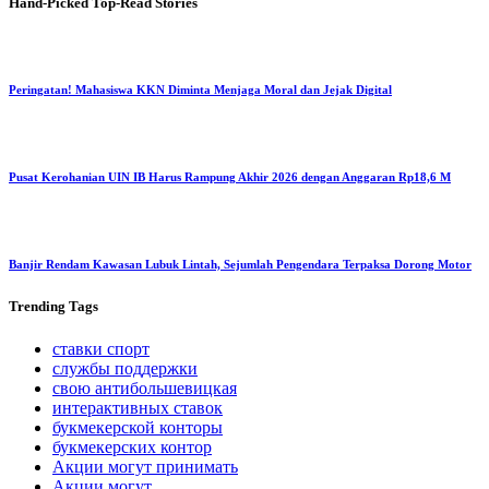
Hand-Picked
Top-Read Stories
Peringatan! Mahasiswa KKN Diminta Menjaga Moral dan Jejak Digital
Pusat Kerohanian UIN IB Harus Rampung Akhir 2026 dengan Anggaran Rp18,6 M
Banjir Rendam Kawasan Lubuk Lintah, Sejumlah Pengendara Terpaksa Dorong Motor
Trending
Tags
ставки спорт
службы поддержки
свою антибольшевицкая
интерактивных ставок
букмекерской конторы
букмекерских контор
Акции могут принимать
Акции могут