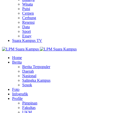
Wisata
Puisi
Cerpen
Cerbung
Resensi
Data
Sport
Essay
Suara Kampus TV
Home
Berita
Berita Terpopuler
Daerah
Nasional
Salingka Kampus
Sosok
Foto
Infografik
Profile
Pimpinan
Fakultas
UKM