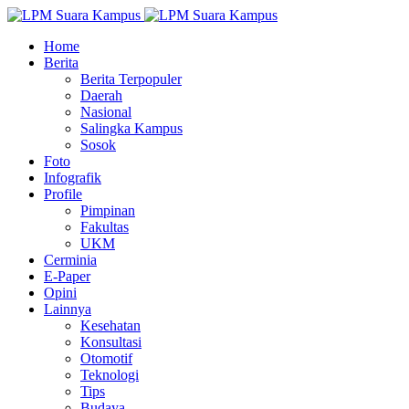
Home
Berita
Berita Terpopuler
Daerah
Nasional
Salingka Kampus
Sosok
Foto
Infografik
Profile
Pimpinan
Fakultas
UKM
Cerminia
E-Paper
Opini
Lainnya
Kesehatan
Konsultasi
Otomotif
Teknologi
Tips
Budaya