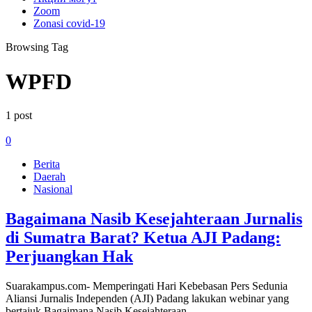
Zoom
Zonasi covid-19
Browsing Tag
WPFD
1 post
0
Berita
Daerah
Nasional
Bagaimana Nasib Kesejahteraan Jurnalis
di Sumatra Barat? Ketua AJI Padang:
Perjuangkan Hak
Suarakampus.com- Memperingati Hari Kebebasan Pers Sedunia
Aliansi Jurnalis Independen (AJI) Padang lakukan webinar yang
bertajuk Bagaimana Nasib Kesejahteraan…