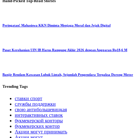
Hand-Picked
Top-Read Stories
Peringatan! Mahasiswa KKN Diminta Menjaga Moral dan Jejak Digital
Pusat Kerohanian UIN IB Harus Rampung Akhir 2026 dengan Anggaran Rp18,6 M
Banjir Rendam Kawasan Lubuk Lintah, Sejumlah Pengendara Terpaksa Dorong Motor
Trending
Tags
ставки спорт
службы поддержки
свою антибольшевицкая
интерактивных ставок
букмекерской конторы
букмекерских контор
Акции могут принимать
Акции могут