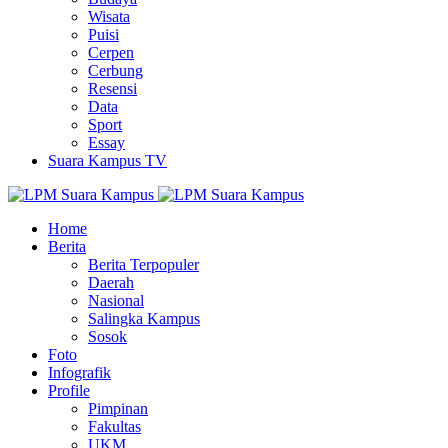
Wisata
Puisi
Cerpen
Cerbung
Resensi
Data
Sport
Essay
Suara Kampus TV
Home
Berita
Berita Terpopuler
Daerah
Nasional
Salingka Kampus
Sosok
Foto
Infografik
Profile
Pimpinan
Fakultas
UKM