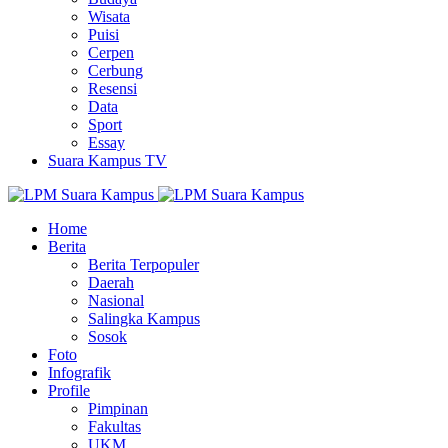
Wisata
Puisi
Cerpen
Cerbung
Resensi
Data
Sport
Essay
Suara Kampus TV
Home
Berita
Berita Terpopuler
Daerah
Nasional
Salingka Kampus
Sosok
Foto
Infografik
Profile
Pimpinan
Fakultas
UKM