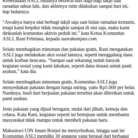
Keberadaan ASLI, mulanya berawal dari bagi-bagi takjil saat
ramadan tahun lalu, dan akhirnya rutin dilakukan sampai hari ini,
tiap bulannya.
“Awalnya hanya niat berbagi takjil saja saat bulan ramadan kemarin,
tetapi kami berpikir tidak mungkin sampai di sini saja, maka kami
dirikanlah komunitas aktivis peduli ini,” kata Ketua Komunitas
ASLI, Rani Febriana, kepada
suarakampus.com.
Selain membagikan minuman dan pakaian gratis, Rani mengatakan
ASLI juga melakukan aksi sosial lainnya, seperti menggalang dana
untuk korban bencana. “Sampai saat sekarang sudah banyak
kegiatan sosial yang kami lakukan, seperti dana donasi untuk panti
asuhan,” kata dia.
Selain membagikan minuman gratis, Komunitas ASLI juga
menyediakan pakaian dengan harga miring, yaitu Rp5.000 per helai.
Nantinya, hasil dari berjualan pakaian tersebut akan diberikan untuk
panti asuhan.
Jenis pakaian yang dijual beragam, mulai dari jilbab, kemeja dan
celana. Kata Rani, kegiatan seperti ini bertujuan untuk membantu
masyarakat tidak mampu untuk membeli pakaian baru.
Mahasiswi UIN Imam Bonjol itu menyebutkan, hingga saat ini
Komunitas ASLI memiliki 30 anggota yang berasal dari berbagai