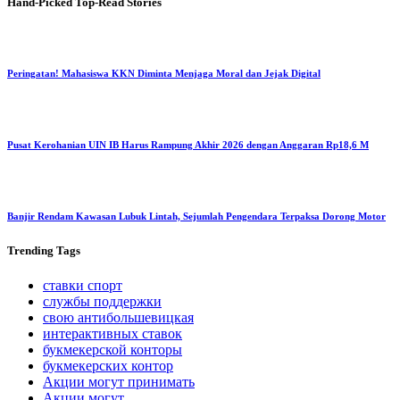
Hand-Picked
Top-Read Stories
Peringatan! Mahasiswa KKN Diminta Menjaga Moral dan Jejak Digital
Pusat Kerohanian UIN IB Harus Rampung Akhir 2026 dengan Anggaran Rp18,6 M
Banjir Rendam Kawasan Lubuk Lintah, Sejumlah Pengendara Terpaksa Dorong Motor
Trending
Tags
ставки спорт
службы поддержки
свою антибольшевицкая
интерактивных ставок
букмекерской конторы
букмекерских контор
Акции могут принимать
Акции могут