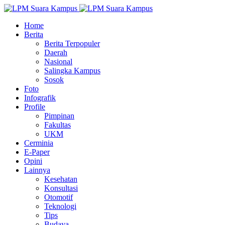
Home
Berita
Berita Terpopuler
Daerah
Nasional
Salingka Kampus
Sosok
Foto
Infografik
Profile
Pimpinan
Fakultas
UKM
Cerminia
E-Paper
Opini
Lainnya
Kesehatan
Konsultasi
Otomotif
Teknologi
Tips
Budaya