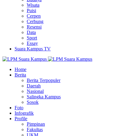
Wisata
Puisi
Cerpen
Cerbung
Resensi
Data
Sport
Essay
Suara Kampus TV
Home
Berita
Berita Terpopuler
Daerah
Nasional
Salingka Kampus
Sosok
Foto
Infografik
Profile
Pimpinan
Fakultas
UKM