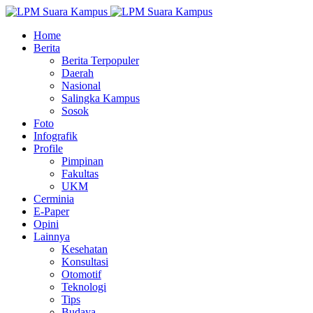
Home
Berita
Berita Terpopuler
Daerah
Nasional
Salingka Kampus
Sosok
Foto
Infografik
Profile
Pimpinan
Fakultas
UKM
Cerminia
E-Paper
Opini
Lainnya
Kesehatan
Konsultasi
Otomotif
Teknologi
Tips
Budaya