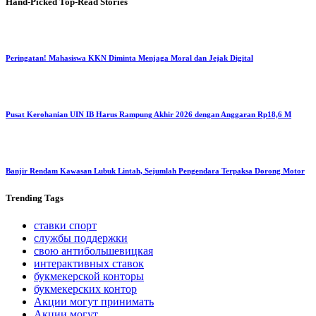
Hand-Picked
Top-Read Stories
Peringatan! Mahasiswa KKN Diminta Menjaga Moral dan Jejak Digital
Pusat Kerohanian UIN IB Harus Rampung Akhir 2026 dengan Anggaran Rp18,6 M
Banjir Rendam Kawasan Lubuk Lintah, Sejumlah Pengendara Terpaksa Dorong Motor
Trending
Tags
ставки спорт
службы поддержки
свою антибольшевицкая
интерактивных ставок
букмекерской конторы
букмекерских контор
Акции могут принимать
Акции могут