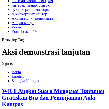
свою антибольшевицкая
интерактивных ставок
букмекерской конторы
букмекерских контор
Акции могут принимать
Акции могут
Zoom
Zonasi covid-19
Browsing Tag
Aksi demonstrasi lanjutan
2 posts
Berita
Liputan
Salingka Kampus
WR ll Angkat Suara Mengenai Tuntunan
Gratiskan Bus dan Peminjaman Aula
Kampus