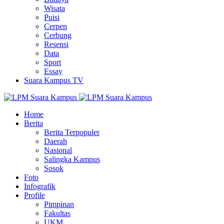
Wisata
Puisi
Cerpen
Cerbung
Resensi
Data
Sport
Essay
Suara Kampus TV
Home
Berita
Berita Terpopuler
Daerah
Nasional
Salingka Kampus
Sosok
Foto
Infografik
Profile
Pimpinan
Fakultas
UKM