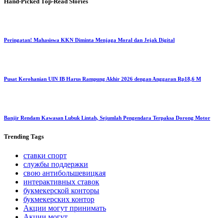
Hand-Picked
Top-Read Stories
Peringatan! Mahasiswa KKN Diminta Menjaga Moral dan Jejak Digital
Pusat Kerohanian UIN IB Harus Rampung Akhir 2026 dengan Anggaran Rp18,6 M
Banjir Rendam Kawasan Lubuk Lintah, Sejumlah Pengendara Terpaksa Dorong Motor
Trending
Tags
ставки спорт
службы поддержки
свою антибольшевицкая
интерактивных ставок
букмекерской конторы
букмекерских контор
Акции могут принимать
Акции могут