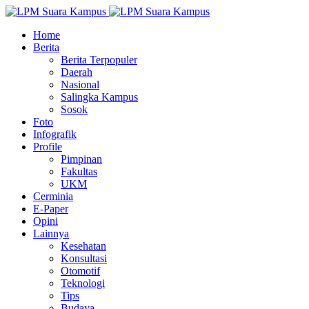
Home
Berita
Berita Terpopuler
Daerah
Nasional
Salingka Kampus
Sosok
Foto
Infografik
Profile
Pimpinan
Fakultas
UKM
Cerminia
E-Paper
Opini
Lainnya
Kesehatan
Konsultasi
Otomotif
Teknologi
Tips
Budaya