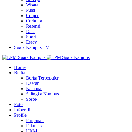
Wisata
Puisi
Cerpen
Cerbung
Resensi
Data
Sport
Essay
Suara Kampus TV
Home
Berita
Berita Terpopuler
Daerah
Nasional
Salingka Kampus
Sosok
Foto
Infografik
Profile
Pimpinan
Fakultas
UKM