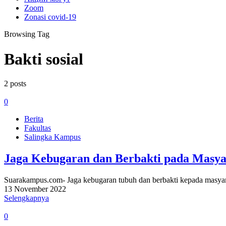
Zoom
Zonasi covid-19
Browsing Tag
Bakti sosial
2 posts
0
Berita
Fakultas
Salingka Kampus
Jaga Kebugaran dan Berbakti pada Masy
Suarakampus.com- Jaga kebugaran tubuh dan berbakti kepada masy
13 November 2022
Selengkapnya
0