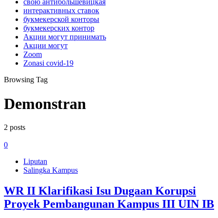
свою антибольшевицкая
интерактивных ставок
букмекерской конторы
букмекерских контор
Акции могут принимать
Акции могут
Zoom
Zonasi covid-19
Browsing Tag
Demonstran
2 posts
0
Liputan
Salingka Kampus
WR II Klarifikasi Isu Dugaan Korupsi
Proyek Pembangunan Kampus III UIN IB