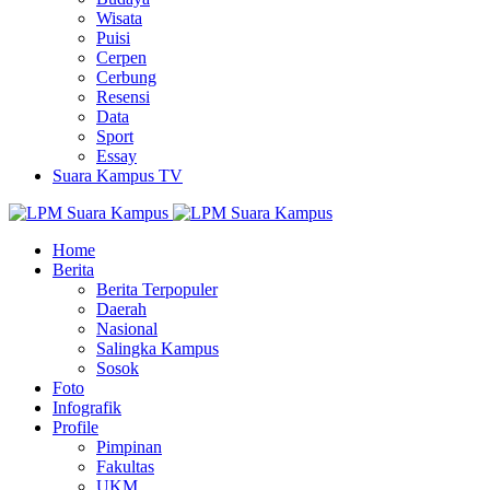
Wisata
Puisi
Cerpen
Cerbung
Resensi
Data
Sport
Essay
Suara Kampus TV
Home
Berita
Berita Terpopuler
Daerah
Nasional
Salingka Kampus
Sosok
Foto
Infografik
Profile
Pimpinan
Fakultas
UKM