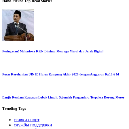
Hand-Picked
Top-Read Stories
Peringatan! Mahasiswa KKN Diminta Menjaga Moral dan Jejak Digital
Pusat Kerohanian UIN IB Harus Rampung Akhir 2026 dengan Anggaran Rp18,6 M
Banjir Rendam Kawasan Lubuk Lintah, Sejumlah Pengendara Terpaksa Dorong Motor
Trending
Tags
ставки спорт
службы поддержки