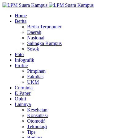
Home
Berita
Berita Terpopuler
Daerah
Nasional
Salingka Kampus
Sosok
Foto
Infografik
Profile
Pimpinan
Fakultas
UKM
Cerminia
E-Paper
Opini
Lainnya
Kesehatan
Konsultasi
Otomotif
Teknologi
Tips
Budaya