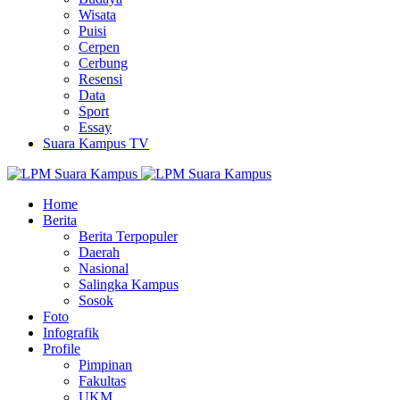
Wisata
Puisi
Cerpen
Cerbung
Resensi
Data
Sport
Essay
Suara Kampus TV
Home
Berita
Berita Terpopuler
Daerah
Nasional
Salingka Kampus
Sosok
Foto
Infografik
Profile
Pimpinan
Fakultas
UKM