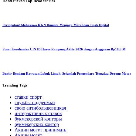
Hand-Picked
Top-Read Stories
Peringatan! Mahasiswa KKN Diminta Menjaga Moral dan Jejak Digital
Pusat Kerohanian UIN IB Harus Rampung Akhir 2026 dengan Anggaran Rp18,6 M
Banjir Rendam Kawasan Lubuk Lintah, Sejumlah Pengendara Terpaksa Dorong Motor
Trending
Tags
ставки спорт
службы поддержки
свою антибольшевицкая
интерактивных ставок
букмекерской конторы
букмекерских контор
Акции могут принимать
Акции могут