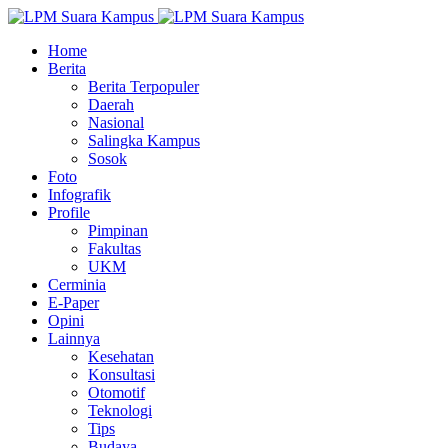
Home
Berita
Berita Terpopuler
Daerah
Nasional
Salingka Kampus
Sosok
Foto
Infografik
Profile
Pimpinan
Fakultas
UKM
Cerminia
E-Paper
Opini
Lainnya
Kesehatan
Konsultasi
Otomotif
Teknologi
Tips
Budaya