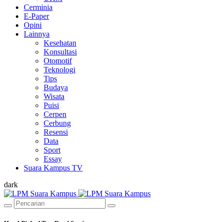
Cerminia
E-Paper
Opini
Lainnya
Kesehatan
Konsultasi
Otomotif
Teknologi
Tips
Budaya
Wisata
Puisi
Cerpen
Cerbung
Resensi
Data
Sport
Essay
Suara Kampus TV
dark