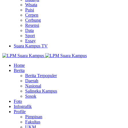
Wisata
Puisi
Cerpen
Cerbung
Resensi
Data
Sport
Essay
Suara Kampus TV
Home
Berita
Berita Terpopuler
Daerah
Nasional
Salingka Kampus
Sosok
Foto
Infografik
Profile
Pimpinan
Fakultas
UKM