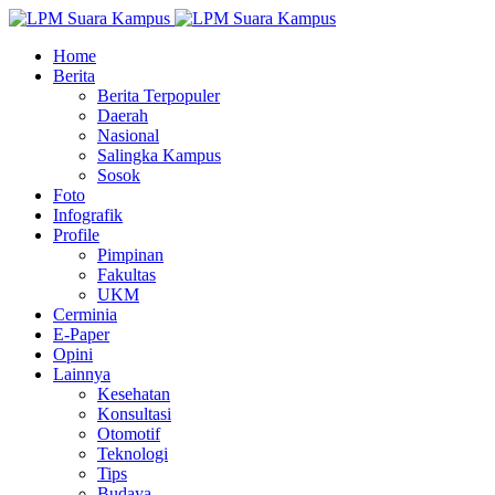
Home
Berita
Berita Terpopuler
Daerah
Nasional
Salingka Kampus
Sosok
Foto
Infografik
Profile
Pimpinan
Fakultas
UKM
Cerminia
E-Paper
Opini
Lainnya
Kesehatan
Konsultasi
Otomotif
Teknologi
Tips
Budaya