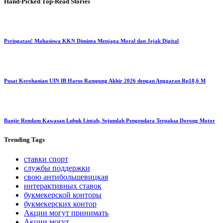
Hand-Picked
Top-Read Stories
Peringatan! Mahasiswa KKN Diminta Menjaga Moral dan Jejak Digital
Pusat Kerohanian UIN IB Harus Rampung Akhir 2026 dengan Anggaran Rp18,6 M
Banjir Rendam Kawasan Lubuk Lintah, Sejumlah Pengendara Terpaksa Dorong Motor
Trending
Tags
ставки спорт
службы поддержки
свою антибольшевицкая
интерактивных ставок
букмекерской конторы
букмекерских контор
Акции могут принимать
Акции могут