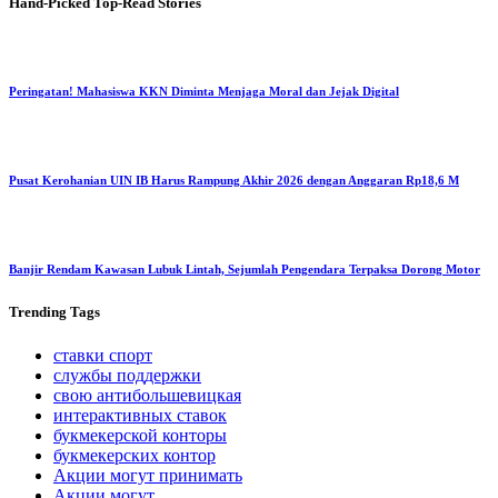
Hand-Picked
Top-Read Stories
Peringatan! Mahasiswa KKN Diminta Menjaga Moral dan Jejak Digital
Pusat Kerohanian UIN IB Harus Rampung Akhir 2026 dengan Anggaran Rp18,6 M
Banjir Rendam Kawasan Lubuk Lintah, Sejumlah Pengendara Terpaksa Dorong Motor
Trending
Tags
ставки спорт
службы поддержки
свою антибольшевицкая
интерактивных ставок
букмекерской конторы
букмекерских контор
Акции могут принимать
Акции могут