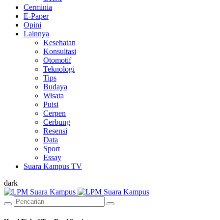
Cerminia
E-Paper
Opini
Lainnya
Kesehatan
Konsultasi
Otomotif
Teknologi
Tips
Budaya
Wisata
Puisi
Cerpen
Cerbung
Resensi
Data
Sport
Essay
Suara Kampus TV
dark