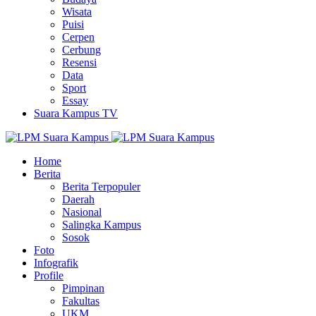
Wisata
Puisi
Cerpen
Cerbung
Resensi
Data
Sport
Essay
Suara Kampus TV
Home
Berita
Berita Terpopuler
Daerah
Nasional
Salingka Kampus
Sosok
Foto
Infografik
Profile
Pimpinan
Fakultas
UKM