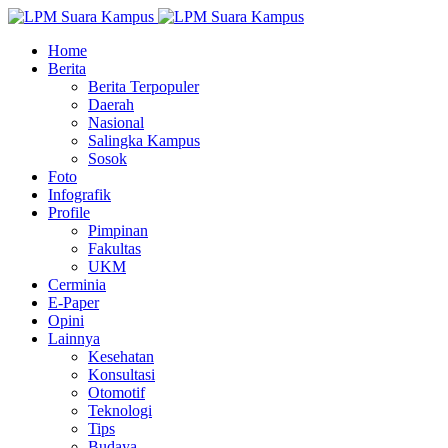
Home
Berita
Berita Terpopuler
Daerah
Nasional
Salingka Kampus
Sosok
Foto
Infografik
Profile
Pimpinan
Fakultas
UKM
Cerminia
E-Paper
Opini
Lainnya
Kesehatan
Konsultasi
Otomotif
Teknologi
Tips
Budaya