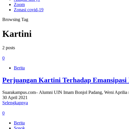
Zoom
Zonasi covid-19
Browsing Tag
Kartini
2 posts
0
Berita
Perjuangan Kartini Terhadap Emansipas
Suarakampus.com– Alumni UIN Imam Bonjol Padang, Weni Aprilia 
30 April 2021
Selengkapnya
0
Berita
Sosok