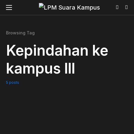
Browsing Tag
Kepindahan ke
kampus lll
5 posts