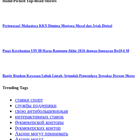
Hand-Picked
Top-Read Stories
Peringatan! Mahasiswa KKN Diminta Menjaga Moral dan Jejak Digital
Pusat Kerohanian UIN IB Harus Rampung Akhir 2026 dengan Anggaran Rp18,6 M
Banjir Rendam Kawasan Lubuk Lintah, Sejumlah Pengendara Terpaksa Dorong Motor
Trending
Tags
ставки спорт
службы поддержки
свою антибольшевицкая
интерактивных ставок
букмекерской конторы
букмекерских контор
Акции могут принимать
Акции могут