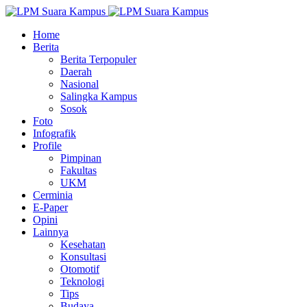
Home
Berita
Berita Terpopuler
Daerah
Nasional
Salingka Kampus
Sosok
Foto
Infografik
Profile
Pimpinan
Fakultas
UKM
Cerminia
E-Paper
Opini
Lainnya
Kesehatan
Konsultasi
Otomotif
Teknologi
Tips
Budaya