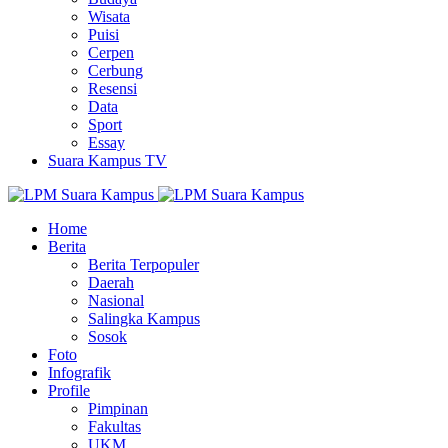
Wisata
Puisi
Cerpen
Cerbung
Resensi
Data
Sport
Essay
Suara Kampus TV
Home
Berita
Berita Terpopuler
Daerah
Nasional
Salingka Kampus
Sosok
Foto
Infografik
Profile
Pimpinan
Fakultas
UKM