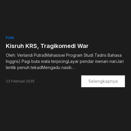
0
PUISI
Kisruh KRS, Tragikomedi War
Oleh: Verlandi Putra(Mahasiswi Program Studi Tadris Bahasa
Inggris) Pagi buta mata terpicingLayar pendar menari-nariJari
lentik penuh tekadMengadu nasib…
Selengkapnya
23 Februari 2025