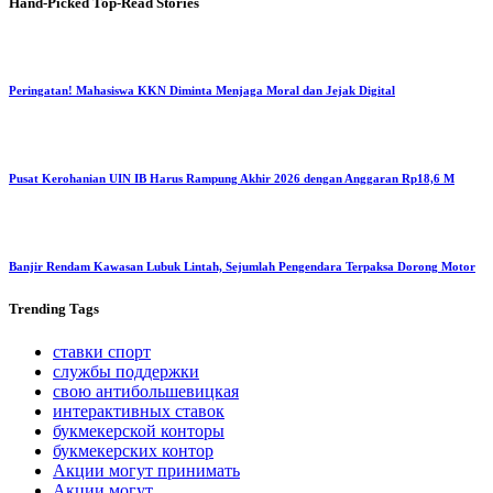
Hand-Picked
Top-Read Stories
Peringatan! Mahasiswa KKN Diminta Menjaga Moral dan Jejak Digital
Pusat Kerohanian UIN IB Harus Rampung Akhir 2026 dengan Anggaran Rp18,6 M
Banjir Rendam Kawasan Lubuk Lintah, Sejumlah Pengendara Terpaksa Dorong Motor
Trending
Tags
ставки спорт
службы поддержки
свою антибольшевицкая
интерактивных ставок
букмекерской конторы
букмекерских контор
Акции могут принимать
Акции могут