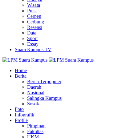
Wisata
Puisi
Cerpen
Cerbung
Resensi
Data
Sport
Essay
Suara Kampus TV
Home
Berita
Berita Terpopuler
Daerah
Nasional
Salingka Kampus
Sosok
Foto
Infografik
Profile
Pimpinan
Fakultas
UKM