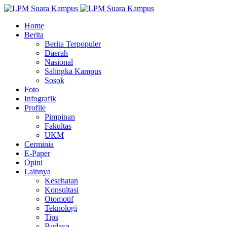
Home
Berita
Berita Terpopuler
Daerah
Nasional
Salingka Kampus
Sosok
Foto
Infografik
Profile
Pimpinan
Fakultas
UKM
Cerminia
E-Paper
Opini
Lainnya
Kesehatan
Konsultasi
Otomotif
Teknologi
Tips
Budaya