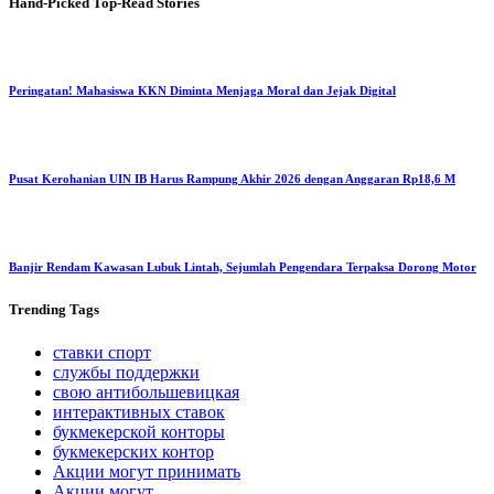
Hand-Picked
Top-Read Stories
Peringatan! Mahasiswa KKN Diminta Menjaga Moral dan Jejak Digital
Pusat Kerohanian UIN IB Harus Rampung Akhir 2026 dengan Anggaran Rp18,6 M
Banjir Rendam Kawasan Lubuk Lintah, Sejumlah Pengendara Terpaksa Dorong Motor
Trending
Tags
ставки спорт
службы поддержки
свою антибольшевицкая
интерактивных ставок
букмекерской конторы
букмекерских контор
Акции могут принимать
Акции могут