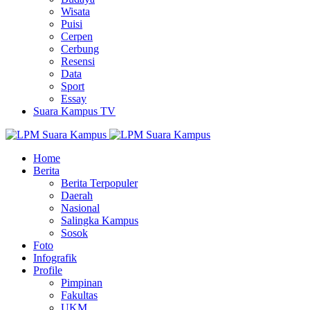
Wisata
Puisi
Cerpen
Cerbung
Resensi
Data
Sport
Essay
Suara Kampus TV
Home
Berita
Berita Terpopuler
Daerah
Nasional
Salingka Kampus
Sosok
Foto
Infografik
Profile
Pimpinan
Fakultas
UKM