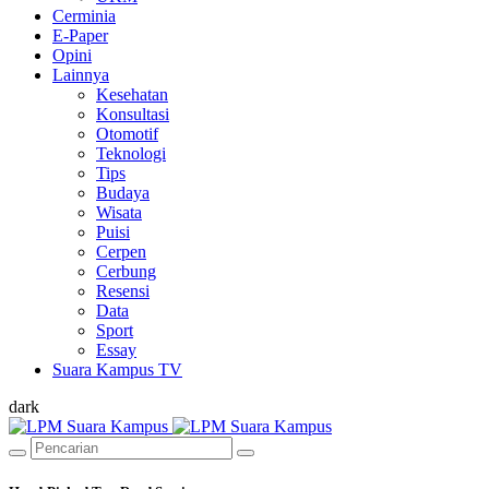
Cerminia
E-Paper
Opini
Lainnya
Kesehatan
Konsultasi
Otomotif
Teknologi
Tips
Budaya
Wisata
Puisi
Cerpen
Cerbung
Resensi
Data
Sport
Essay
Suara Kampus TV
dark