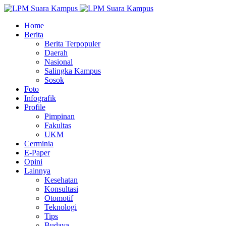
Home
Berita
Berita Terpopuler
Daerah
Nasional
Salingka Kampus
Sosok
Foto
Infografik
Profile
Pimpinan
Fakultas
UKM
Cerminia
E-Paper
Opini
Lainnya
Kesehatan
Konsultasi
Otomotif
Teknologi
Tips
Budaya