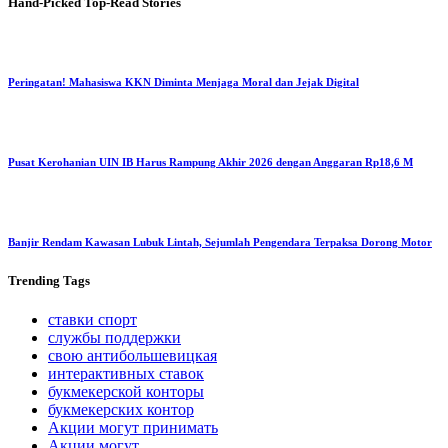
Hand-Picked
Top-Read Stories
Peringatan! Mahasiswa KKN Diminta Menjaga Moral dan Jejak Digital
Pusat Kerohanian UIN IB Harus Rampung Akhir 2026 dengan Anggaran Rp18,6 M
Banjir Rendam Kawasan Lubuk Lintah, Sejumlah Pengendara Terpaksa Dorong Motor
Trending
Tags
ставки спорт
службы поддержки
свою антибольшевицкая
интерактивных ставок
букмекерской конторы
букмекерских контор
Акции могут принимать
Акции могут