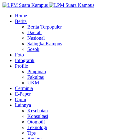
Home
Berita
Berita Terpopuler
Daerah
Nasional
Salingka Kampus
Sosok
Foto
Infografik
Profile
Pimpinan
Fakultas
UKM
Cerminia
E-Paper
Opini
Lainnya
Kesehatan
Konsultasi
Otomotif
Teknologi
Tips
Budaya