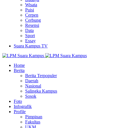
Wisata
Puisi
Cerpen
Cerbung
Resensi
Data
Sport
Essay
Suara Kampus TV
Home
Berita
Berita Terpopuler
Daerah
Nasional
Salingka Kampus
Sosok
Foto
Infografik
Profile
Pimpinan
Fakultas
UKM