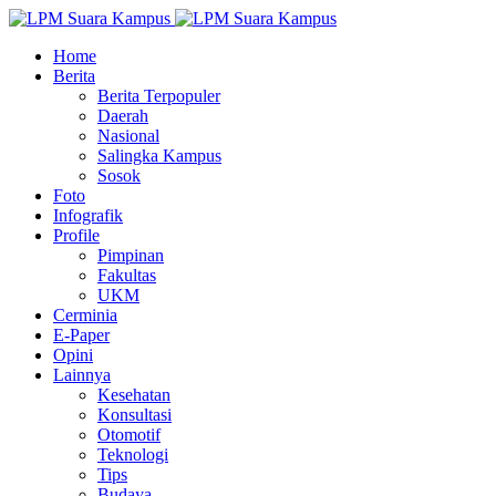
Home
Berita
Berita Terpopuler
Daerah
Nasional
Salingka Kampus
Sosok
Foto
Infografik
Profile
Pimpinan
Fakultas
UKM
Cerminia
E-Paper
Opini
Lainnya
Kesehatan
Konsultasi
Otomotif
Teknologi
Tips
Budaya