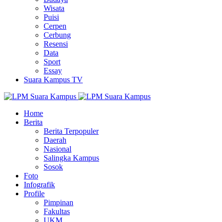
Wisata
Puisi
Cerpen
Cerbung
Resensi
Data
Sport
Essay
Suara Kampus TV
Home
Berita
Berita Terpopuler
Daerah
Nasional
Salingka Kampus
Sosok
Foto
Infografik
Profile
Pimpinan
Fakultas
UKM