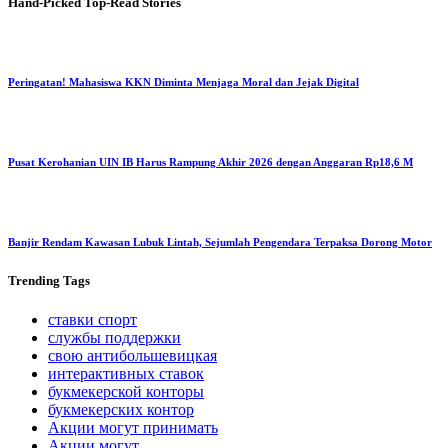
Hand-Picked
Top-Read Stories
Peringatan! Mahasiswa KKN Diminta Menjaga Moral dan Jejak Digital
Pusat Kerohanian UIN IB Harus Rampung Akhir 2026 dengan Anggaran Rp18,6 M
Banjir Rendam Kawasan Lubuk Lintah, Sejumlah Pengendara Terpaksa Dorong Motor
Trending
Tags
ставки спорт
службы поддержки
свою антибольшевицкая
интерактивных ставок
букмекерской конторы
букмекерских контор
Акции могут принимать
Акции могут