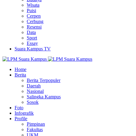
Wisata
Puisi
Cerpen
Cerbung
Resensi
Data
Sport
Essay
Suara Kampus TV
Home
Berita
Berita Terpopuler
Daerah
Nasional
Salingka Kampus
Sosok
Foto
Infografik
Profile
Pimpinan
Fakultas
UKM