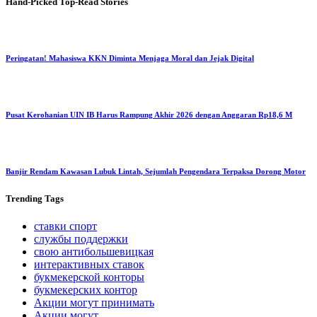
Hand-Picked
Top-Read Stories
Peringatan! Mahasiswa KKN Diminta Menjaga Moral dan Jejak Digital
Pusat Kerohanian UIN IB Harus Rampung Akhir 2026 dengan Anggaran Rp18,6 M
Banjir Rendam Kawasan Lubuk Lintah, Sejumlah Pengendara Terpaksa Dorong Motor
Trending
Tags
ставки спорт
службы поддержки
свою антибольшевицкая
интерактивных ставок
букмекерской конторы
букмекерских контор
Акции могут принимать
Акции могут