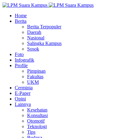
Home
Berita
Berita Terpopuler
Daerah
Nasional
Salingka Kampus
Sosok
Foto
Infografik
Profile
Pimpinan
Fakultas
UKM
Cerminia
E-Paper
Opini
Lainnya
Kesehatan
Konsultasi
Otomotif
Teknologi
Tips
Budaya