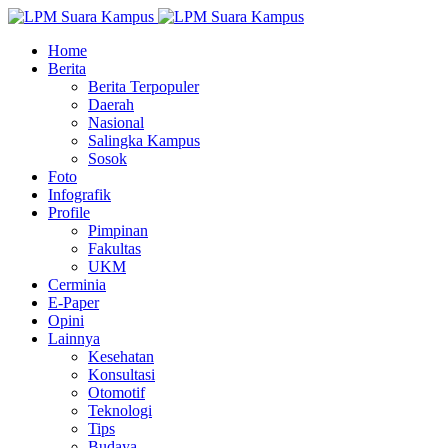
Home
Berita
Berita Terpopuler
Daerah
Nasional
Salingka Kampus
Sosok
Foto
Infografik
Profile
Pimpinan
Fakultas
UKM
Cerminia
E-Paper
Opini
Lainnya
Kesehatan
Konsultasi
Otomotif
Teknologi
Tips
Budaya