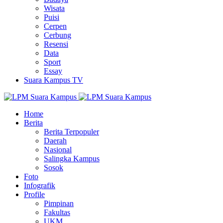
Wisata
Puisi
Cerpen
Cerbung
Resensi
Data
Sport
Essay
Suara Kampus TV
Home
Berita
Berita Terpopuler
Daerah
Nasional
Salingka Kampus
Sosok
Foto
Infografik
Profile
Pimpinan
Fakultas
UKM