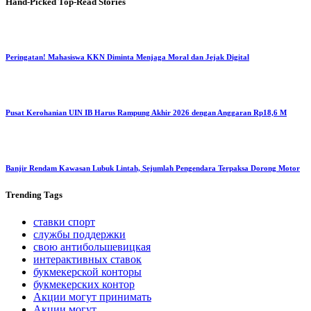
Hand-Picked
Top-Read Stories
Peringatan! Mahasiswa KKN Diminta Menjaga Moral dan Jejak Digital
Pusat Kerohanian UIN IB Harus Rampung Akhir 2026 dengan Anggaran Rp18,6 M
Banjir Rendam Kawasan Lubuk Lintah, Sejumlah Pengendara Terpaksa Dorong Motor
Trending
Tags
ставки спорт
службы поддержки
свою антибольшевицкая
интерактивных ставок
букмекерской конторы
букмекерских контор
Акции могут принимать
Акции могут