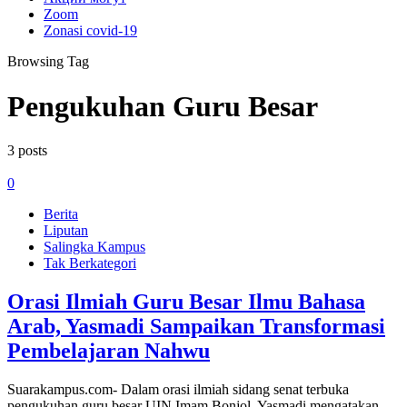
Zoom
Zonasi covid-19
Browsing Tag
Pengukuhan Guru Besar
3 posts
0
Berita
Liputan
Salingka Kampus
Tak Berkategori
Orasi Ilmiah Guru Besar Ilmu Bahasa
Arab, Yasmadi Sampaikan Transformasi
Pembelajaran Nahwu
Suarakampus.com- Dalam orasi ilmiah sidang senat terbuka
pengukuhan guru besar UIN Imam Bonjol, Yasmadi mengatakan,