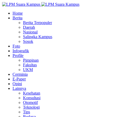
Home
Berita
Berita Terpopuler
Daerah
Nasional
Salingka Kampus
Sosok
Foto
Infografik
Profile
Pimpinan
Fakultas
UKM
Cerminia
E-Paper
Opini
Lainnya
Kesehatan
Konsultasi
Otomotif
Teknologi
Tips
Budaya