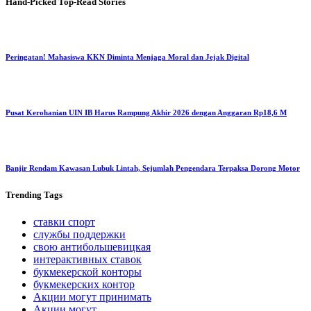
Hand-Picked
Top-Read Stories
Peringatan! Mahasiswa KKN Diminta Menjaga Moral dan Jejak Digital
Pusat Kerohanian UIN IB Harus Rampung Akhir 2026 dengan Anggaran Rp18,6 M
Banjir Rendam Kawasan Lubuk Lintah, Sejumlah Pengendara Terpaksa Dorong Motor
Trending
Tags
ставки спорт
службы поддержки
свою антибольшевицкая
интерактивных ставок
букмекерской конторы
букмекерских контор
Акции могут принимать
Акции могут