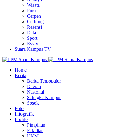
Wisata
Puisi
Cerpen
Cerbung
Resensi
Data
Sport
Essay
Suara Kampus TV
Home
Berita
Berita Terpopuler
Daerah
Nasional
Salingka Kampus
Sosok
Foto
Infografik
Profile
Pimpinan
Fakultas
UKM