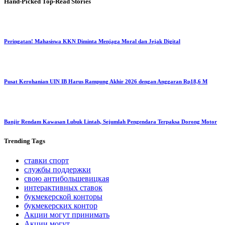
Hand-Picked
Top-Read Stories
Peringatan! Mahasiswa KKN Diminta Menjaga Moral dan Jejak Digital
Pusat Kerohanian UIN IB Harus Rampung Akhir 2026 dengan Anggaran Rp18,6 M
Banjir Rendam Kawasan Lubuk Lintah, Sejumlah Pengendara Terpaksa Dorong Motor
Trending
Tags
ставки спорт
службы поддержки
свою антибольшевицкая
интерактивных ставок
букмекерской конторы
букмекерских контор
Акции могут принимать
Акции могут