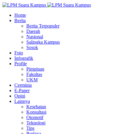
Home
Berita
Berita Terpopuler
Daerah
Nasional
Salingka Kampus
Sosok
Foto
Infografik
Profile
Pimpinan
Fakultas
UKM
Cerminia
E-Paper
Opini
Lainnya
Kesehatan
Konsultasi
Otomotif
Teknologi
Tips
Budaya