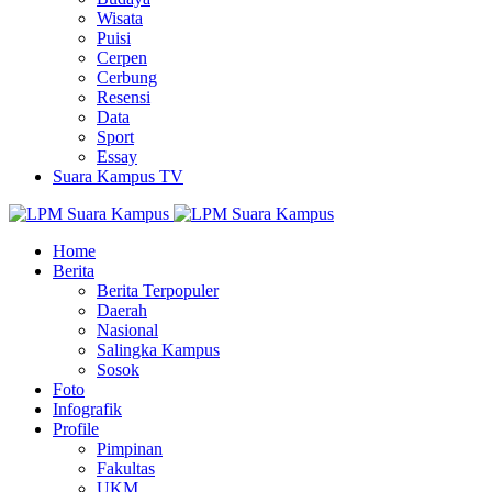
Wisata
Puisi
Cerpen
Cerbung
Resensi
Data
Sport
Essay
Suara Kampus TV
Home
Berita
Berita Terpopuler
Daerah
Nasional
Salingka Kampus
Sosok
Foto
Infografik
Profile
Pimpinan
Fakultas
UKM