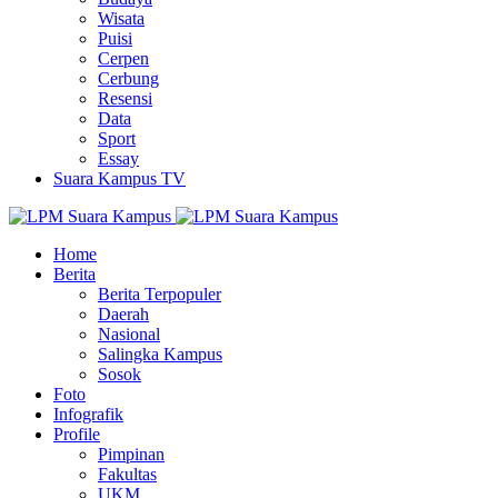
Wisata
Puisi
Cerpen
Cerbung
Resensi
Data
Sport
Essay
Suara Kampus TV
Home
Berita
Berita Terpopuler
Daerah
Nasional
Salingka Kampus
Sosok
Foto
Infografik
Profile
Pimpinan
Fakultas
UKM