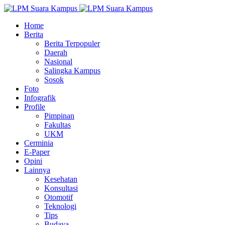
Home
Berita
Berita Terpopuler
Daerah
Nasional
Salingka Kampus
Sosok
Foto
Infografik
Profile
Pimpinan
Fakultas
UKM
Cerminia
E-Paper
Opini
Lainnya
Kesehatan
Konsultasi
Otomotif
Teknologi
Tips
Budaya