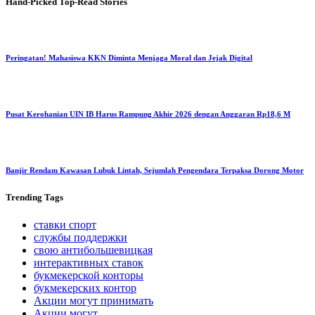
Hand-Picked
Top-Read Stories
Peringatan! Mahasiswa KKN Diminta Menjaga Moral dan Jejak Digital
Pusat Kerohanian UIN IB Harus Rampung Akhir 2026 dengan Anggaran Rp18,6 M
Banjir Rendam Kawasan Lubuk Lintah, Sejumlah Pengendara Terpaksa Dorong Motor
Trending
Tags
ставки спорт
службы поддержки
свою антибольшевицкая
интерактивных ставок
букмекерской конторы
букмекерских контор
Акции могут принимать
Акции могут