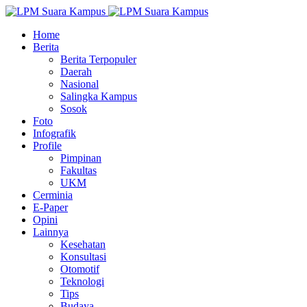
Home
Berita
Berita Terpopuler
Daerah
Nasional
Salingka Kampus
Sosok
Foto
Infografik
Profile
Pimpinan
Fakultas
UKM
Cerminia
E-Paper
Opini
Lainnya
Kesehatan
Konsultasi
Otomotif
Teknologi
Tips
Budaya