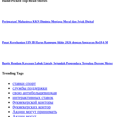
Hand-Picked
Top-Read Stories
Peringatan! Mahasiswa KKN Diminta Menjaga Moral dan Jejak Digital
Pusat Kerohanian UIN IB Harus Rampung Akhir 2026 dengan Anggaran Rp18,6 M
Banjir Rendam Kawasan Lubuk Lintah, Sejumlah Pengendara Terpaksa Dorong Motor
Trending
Tags
ставки спорт
службы поддержки
свою антибольшевицкая
интерактивных ставок
букмекерской конторы
букмекерских контор
Акции могут принимать
Акции могут