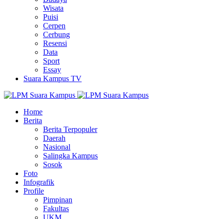
Wisata
Puisi
Cerpen
Cerbung
Resensi
Data
Sport
Essay
Suara Kampus TV
Home
Berita
Berita Terpopuler
Daerah
Nasional
Salingka Kampus
Sosok
Foto
Infografik
Profile
Pimpinan
Fakultas
UKM