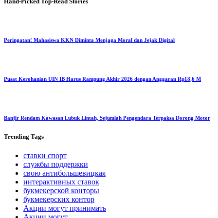
Hand-Picked
Top-Read Stories
Peringatan! Mahasiswa KKN Diminta Menjaga Moral dan Jejak Digital
Pusat Kerohanian UIN IB Harus Rampung Akhir 2026 dengan Anggaran Rp18,6 M
Banjir Rendam Kawasan Lubuk Lintah, Sejumlah Pengendara Terpaksa Dorong Motor
Trending
Tags
ставки спорт
службы поддержки
свою антибольшевицкая
интерактивных ставок
букмекерской конторы
букмекерских контор
Акции могут принимать
Акции могут