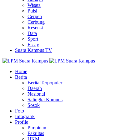
Wisata
Puisi
Cerpen
Cerbung
Resensi
Data
Sport
Essay
Suara Kampus TV
Home
Berita
Berita Terpopuler
Daerah
Nasional
Salingka Kampus
Sosok
Foto
Infografik
Profile
Pimpinan
Fakultas
UKM