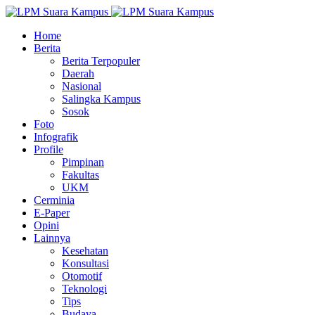
Home
Berita
Berita Terpopuler
Daerah
Nasional
Salingka Kampus
Sosok
Foto
Infografik
Profile
Pimpinan
Fakultas
UKM
Cerminia
E-Paper
Opini
Lainnya
Kesehatan
Konsultasi
Otomotif
Teknologi
Tips
Budaya