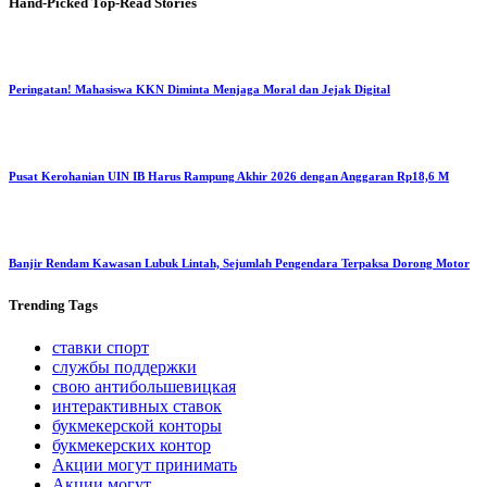
Hand-Picked
Top-Read Stories
Peringatan! Mahasiswa KKN Diminta Menjaga Moral dan Jejak Digital
Pusat Kerohanian UIN IB Harus Rampung Akhir 2026 dengan Anggaran Rp18,6 M
Banjir Rendam Kawasan Lubuk Lintah, Sejumlah Pengendara Terpaksa Dorong Motor
Trending
Tags
ставки спорт
службы поддержки
свою антибольшевицкая
интерактивных ставок
букмекерской конторы
букмекерских контор
Акции могут принимать
Акции могут