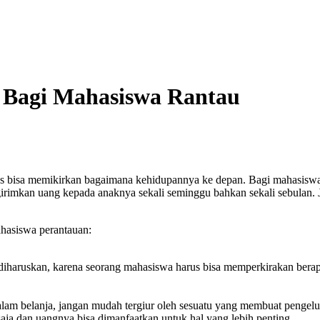
 Bagi Mahasiswa Rantau
isa memikirkan bagaimana kehidupannya ke depan. Bagi mahasiswa yan
rimkan uang kepada anaknya sekali seminggu bahkan sekali sebulan. 
hasiswa perantauan:
diharuskan, karena seorang mahasiswa harus bisa memperkirakan bera
alam belanja, jangan mudah tergiur oleh sesuatu yang membuat pengelu
 saja dan uangnya bisa dimanfaatkan untuk hal yang lebih penting.