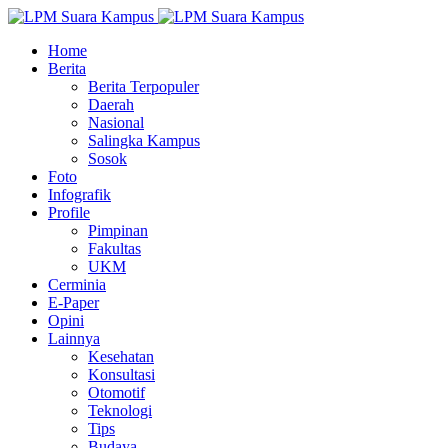
Home
Berita
Berita Terpopuler
Daerah
Nasional
Salingka Kampus
Sosok
Foto
Infografik
Profile
Pimpinan
Fakultas
UKM
Cerminia
E-Paper
Opini
Lainnya
Kesehatan
Konsultasi
Otomotif
Teknologi
Tips
Budaya