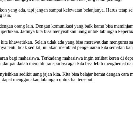
diskon yang ada, tapi jangan sampai kelewatan belanjanya. Harus tetap
 lain.
aik dengan orang lain. Dengan komunikasi yang baik kamu bisa meminjam
diperlukan. Jadinya kita bisa menyisihkan uang untuk tabungan keperlu
g kita khawatirkan. Selain tidak ada yang bisa merawat dan mengurus saa
nya tentu tidak sedikit, ini akan membuat pengeluaran kita semakin ba
uaran bagi mahasiswa. Terkadang mahasiswa ingin terlihat keren di de
ndai-pandailah memilih transportasi agar kita bisa lebih menghemat ua
nyisihkan sedikit uang jajan kita. Kita bisa belajar hemat dengan cara
ta dapat menggunakan tabungan untuk hal tersebut.