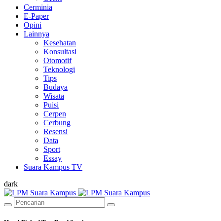
Cerminia
E-Paper
Opini
Lainnya
Kesehatan
Konsultasi
Otomotif
Teknologi
Tips
Budaya
Wisata
Puisi
Cerpen
Cerbung
Resensi
Data
Sport
Essay
Suara Kampus TV
dark