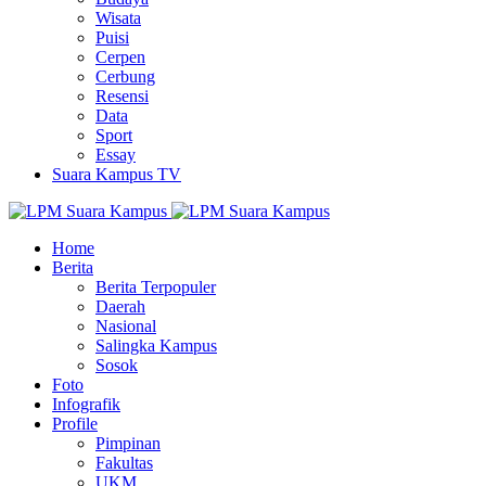
Wisata
Puisi
Cerpen
Cerbung
Resensi
Data
Sport
Essay
Suara Kampus TV
Home
Berita
Berita Terpopuler
Daerah
Nasional
Salingka Kampus
Sosok
Foto
Infografik
Profile
Pimpinan
Fakultas
UKM