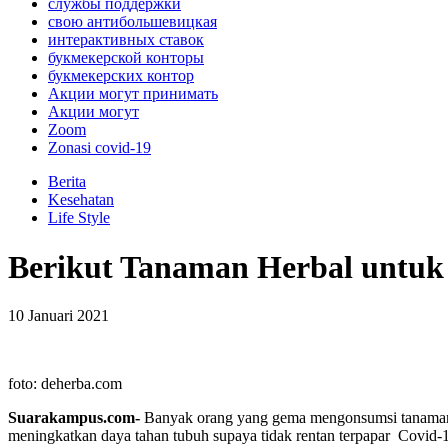
службы поддержки
свою антибольшевицкая
интерактивных ставок
букмекерской конторы
букмекерских контор
Акции могут принимать
Акции могут
Zoom
Zonasi covid-19
Berita
Kesehatan
Life Style
Berikut Tanaman Herbal untuk
10 Januari 2021
foto: deherba.com
Suarakampus.com-
Banyak orang yang gema mengonsumsi tanaman h
meningkatkan daya tahan tubuh supaya tidak rentan terpapar Covid-