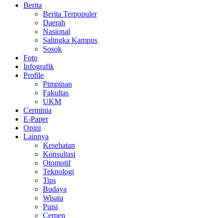
Berita
Berita Terpopuler
Daerah
Nasional
Salingka Kampus
Sosok
Foto
Infografik
Profile
Pimpinan
Fakultas
UKM
Cerminia
E-Paper
Opini
Lainnya
Kesehatan
Konsultasi
Otomotif
Teknologi
Tips
Budaya
Wisata
Puisi
Cerpen