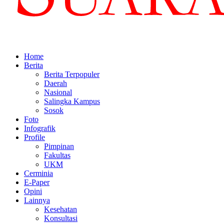
Home
Berita
Berita Terpopuler
Daerah
Nasional
Salingka Kampus
Sosok
Foto
Infografik
Profile
Pimpinan
Fakultas
UKM
Cerminia
E-Paper
Opini
Lainnya
Kesehatan
Konsultasi