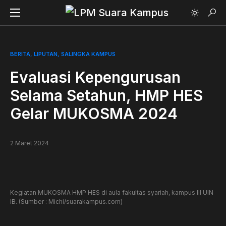
BERITA
LIPUTAN
SALINGKA KAMPUS
Evaluasi Kepengurusan
Selama Setahun, HMP HES
Gelar MUKOSMA 2024
2 Maret 2024
Kegiatan MUKOSMA HMP HES di aula fakultas syariah, kampus III UIN
IB. (Sumber : Michi/suarakampus.com)