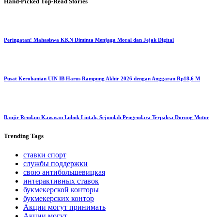
Hand-Picked
Top-Read Stories
Peringatan! Mahasiswa KKN Diminta Menjaga Moral dan Jejak Digital
Pusat Kerohanian UIN IB Harus Rampung Akhir 2026 dengan Anggaran Rp18,6 M
Banjir Rendam Kawasan Lubuk Lintah, Sejumlah Pengendara Terpaksa Dorong Motor
Trending
Tags
ставки спорт
службы поддержки
свою антибольшевицкая
интерактивных ставок
букмекерской конторы
букмекерских контор
Акции могут принимать
Акции могут