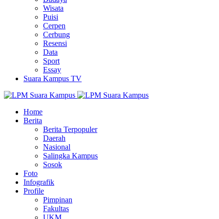
Wisata
Puisi
Cerpen
Cerbung
Resensi
Data
Sport
Essay
Suara Kampus TV
Home
Berita
Berita Terpopuler
Daerah
Nasional
Salingka Kampus
Sosok
Foto
Infografik
Profile
Pimpinan
Fakultas
UKM