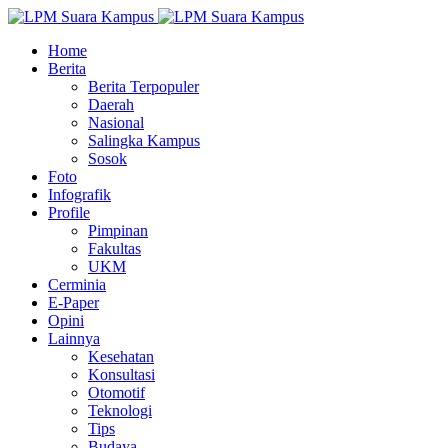
Home
Berita
Berita Terpopuler
Daerah
Nasional
Salingka Kampus
Sosok
Foto
Infografik
Profile
Pimpinan
Fakultas
UKM
Cerminia
E-Paper
Opini
Lainnya
Kesehatan
Konsultasi
Otomotif
Teknologi
Tips
Budaya