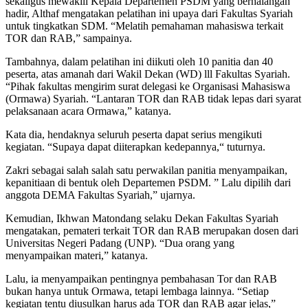
sekaligus mewakili Kepala Departemen PSDM yang berhalangan
hadir, Althaf mengatakan pelatihan ini upaya dari Fakultas Syariah
untuk tingkatkan SDM. “Melatih pemahaman mahasiswa terkait
TOR dan RAB,” sampainya.
Tambahnya, dalam pelatihan ini diikuti oleh 10 panitia dan 40
peserta, atas amanah dari Wakil Dekan (WD) lll Fakultas Syariah.
“Pihak fakultas mengirim surat delegasi ke Organisasi Mahasiswa
(Ormawa) Syariah. “Lantaran TOR dan RAB tidak lepas dari syarat
pelaksanaan acara Ormawa,” katanya.
Kata dia, hendaknya seluruh peserta dapat serius mengikuti
kegiatan. “Supaya dapat diiterapkan kedepannya,“ tuturnya.
Zakri sebagai salah salah satu perwakilan panitia menyampaikan,
kepanitiaan di bentuk oleh Departemen PSDM. ” Lalu dipilih dari
anggota DEMA Fakultas Syariah,” ujarnya.
Kemudian, Ikhwan Matondang selaku Dekan Fakultas Syariah
mengatakan, pemateri terkait TOR dan RAB merupakan dosen dari
Universitas Negeri Padang (UNP). “Dua orang yang
menyampaikan materi,” katanya.
Lalu, ia menyampaikan pentingnya pembahasan Tor dan RAB
bukan hanya untuk Ormawa, tetapi lembaga lainnya. “Setiap
kegiatan tentu diusulkan harus ada TOR dan RAB agar jelas,”