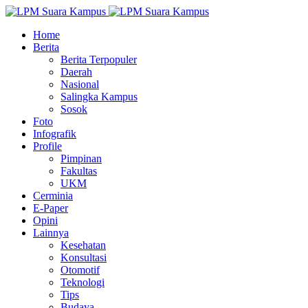
Home
Berita
Berita Terpopuler
Daerah
Nasional
Salingka Kampus
Sosok
Foto
Infografik
Profile
Pimpinan
Fakultas
UKM
Cerminia
E-Paper
Opini
Lainnya
Kesehatan
Konsultasi
Otomotif
Teknologi
Tips
Budaya