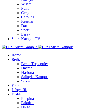
Wisata
Puisi
Cerpen
Cerbung
Resensi
Data
Sport
Essay
Suara Kampus TV
Home
Berita
Berita Terpopuler
Daerah
Nasional
Salingka Kampus
Sosok
Foto
Infografik
Profile
Pimpinan
Fakultas
UKM