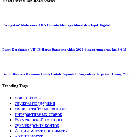
Hand-Picked
Top-Read Stories
Peringatan! Mahasiswa KKN Diminta Menjaga Moral dan Jejak Digital
Pusat Kerohanian UIN IB Harus Rampung Akhir 2026 dengan Anggaran Rp18,6 M
Banjir Rendam Kawasan Lubuk Lintah, Sejumlah Pengendara Terpaksa Dorong Motor
Trending
Tags
ставки спорт
службы поддержки
свою антибольшевицкая
интерактивных ставок
букмекерской конторы
букмекерских контор
Акции могут принимать
Акции могут