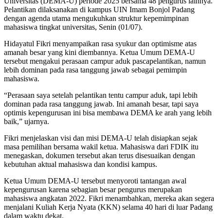
Universitas (DEMA-U) periode 2025 bersama 48 pengurus lainnya.
Pelantikan dilaksanakan di kampus UIN Imam Bonjol Padang
dengan agenda utama mengukuhkan struktur kepemimpinan
mahasiswa tingkat universitas, Senin (01/07).
Hidayatul Fikri menyampaikan rasa syukur dan optimisme atas
amanah besar yang kini diembannya. Ketua Umum DEMA-U
tersebut mengakui perasaan campur aduk pascapelantikan, namun
lebih dominan pada rasa tanggung jawab sebagai pemimpin
mahasiswa.
“Perasaan saya setelah pelantikan tentu campur aduk, tapi lebih
dominan pada rasa tanggung jawab. Ini amanah besar, tapi saya
optimis kepengurusan ini bisa membawa DEMA ke arah yang lebih
baik,” ujarnya.
Fikri menjelaskan visi dan misi DEMA-U telah disiapkan sejak
masa pemilihan bersama wakil ketua. Mahasiswa dari FDIK itu
menegaskan, dokumen tersebut akan terus disesuaikan dengan
kebutuhan aktual mahasiswa dan kondisi kampus.
Ketua Umum DEMA-U tersebut menyoroti tantangan awal
kepengurusan karena sebagian besar pengurus merupakan
mahasiswa angkatan 2022. Fikri menambahkan, mereka akan segera
menjalani Kuliah Kerja Nyata (KKN) selama 40 hari di luar Padang
dalam waktu dekat.