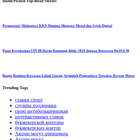
Hand-Picked
Top-Read Stories
Peringatan! Mahasiswa KKN Diminta Menjaga Moral dan Jejak Digital
Pusat Kerohanian UIN IB Harus Rampung Akhir 2026 dengan Anggaran Rp18,6 M
Banjir Rendam Kawasan Lubuk Lintah, Sejumlah Pengendara Terpaksa Dorong Motor
Trending
Tags
ставки спорт
службы поддержки
свою антибольшевицкая
интерактивных ставок
букмекерской конторы
букмекерских контор
Акции могут принимать
Акции могут