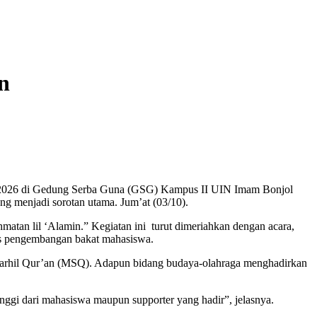
n
25–2026 di Gedung Serba Guna (GSG) Kampus II UIN Imam Bonjol
g menjadi sorotan utama. Jum’at (03/10).
an lil ‘Alamin.” Kegiatan ini turut dimeriahkan dengan acara,
gus pengembangan bakat mahasiswa.
arhil Qur’an (MSQ). Adapun bidang budaya-olahraga menghadirkan
ggi dari mahasiswa maupun supporter yang hadir”, jelasnya.