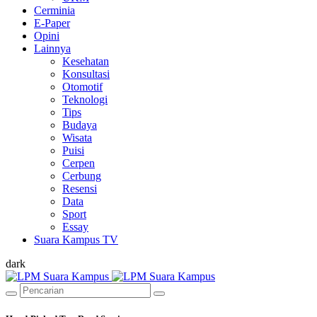
Cerminia
E-Paper
Opini
Lainnya
Kesehatan
Konsultasi
Otomotif
Teknologi
Tips
Budaya
Wisata
Puisi
Cerpen
Cerbung
Resensi
Data
Sport
Essay
Suara Kampus TV
dark