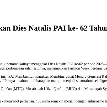
an Dies Natalis PAI ke- 62 Tahu
ntuk pertama kalinya menggelar Dies Natalis PAI ke-62 periode 20
gai perlombaan salah satunya, menampilkan Fashion Week perdana yan
ini, “PAI Membangun Karakter, Membina Umat Menuju Generasi Rahmat
. “Perayaan tahun ini diharapkan mampu menjadi silaturahmi sekali
il Qur’an (MTQ), Musabaqah Hifzil Qur’an (MHQ) dan Musabaqah Sy
ak menyedot perhatian. “Suasana semakin meriah dengan antusiasme tin