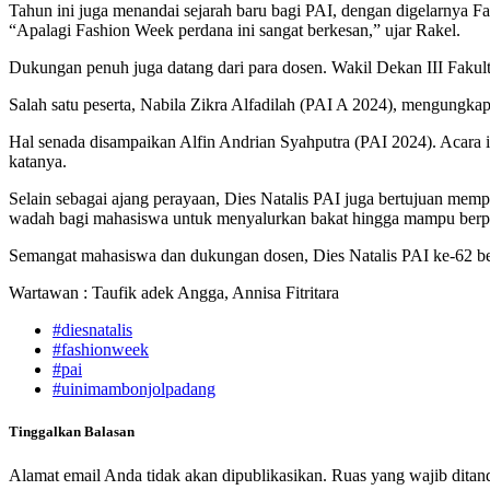
Tahun ini juga menandai sejarah baru bagi PAI, dengan digelarnya F
“Apalagi Fashion Week perdana ini sangat berkesan,” ujar Rakel.
Dukungan penuh juga datang dari para dosen. Wakil Dekan III Faku
Salah satu peserta, Nabila Zikra Alfadilah (PAI A 2024), mengungkapk
Hal senada disampaikan Alfin Andrian Syahputra (PAI 2024). Acara i
katanya.
Selain sebagai ajang perayaan, Dies Natalis PAI juga bertujuan memp
wadah bagi mahasiswa untuk menyalurkan bakat hingga mampu berpres
Semangat mahasiswa dan dukungan dosen, Dies Natalis PAI ke-62 berjal
Wartawan : Taufik adek Angga, Annisa Fitritara
#diesnatalis
#fashionweek
#pai
#uinimambonjolpadang
Tinggalkan Balasan
Alamat email Anda tidak akan dipublikasikan.
Ruas yang wajib ditan