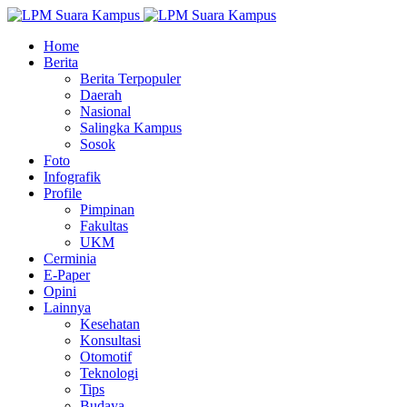
Home
Berita
Berita Terpopuler
Daerah
Nasional
Salingka Kampus
Sosok
Foto
Infografik
Profile
Pimpinan
Fakultas
UKM
Cerminia
E-Paper
Opini
Lainnya
Kesehatan
Konsultasi
Otomotif
Teknologi
Tips
Budaya