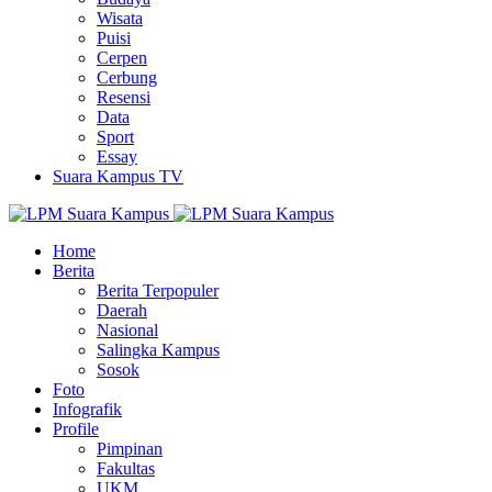
Wisata
Puisi
Cerpen
Cerbung
Resensi
Data
Sport
Essay
Suara Kampus TV
Home
Berita
Berita Terpopuler
Daerah
Nasional
Salingka Kampus
Sosok
Foto
Infografik
Profile
Pimpinan
Fakultas
UKM