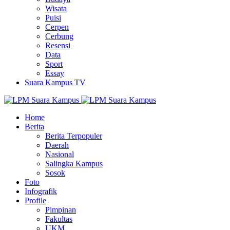
Wisata
Puisi
Cerpen
Cerbung
Resensi
Data
Sport
Essay
Suara Kampus TV
Home
Berita
Berita Terpopuler
Daerah
Nasional
Salingka Kampus
Sosok
Foto
Infografik
Profile
Pimpinan
Fakultas
UKM