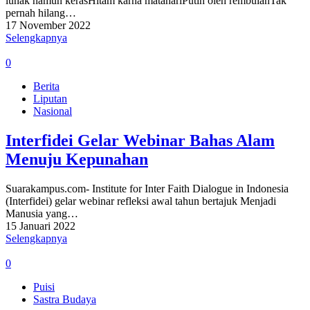
lunak namun kerasHitam karna matahariPutih oleh rembulanTak
pernah hilang…
17 November 2022
Selengkapnya
0
Berita
Liputan
Nasional
Interfidei Gelar Webinar Bahas Alam
Menuju Kepunahan
Suarakampus.com- Institute for Inter Faith Dialogue in Indonesia
(Interfidei) gelar webinar refleksi awal tahun bertajuk Menjadi
Manusia yang…
15 Januari 2022
Selengkapnya
0
Puisi
Sastra Budaya