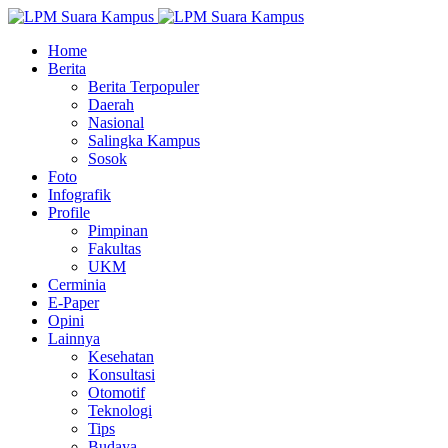
Home
Berita
Berita Terpopuler
Daerah
Nasional
Salingka Kampus
Sosok
Foto
Infografik
Profile
Pimpinan
Fakultas
UKM
Cerminia
E-Paper
Opini
Lainnya
Kesehatan
Konsultasi
Otomotif
Teknologi
Tips
Budaya