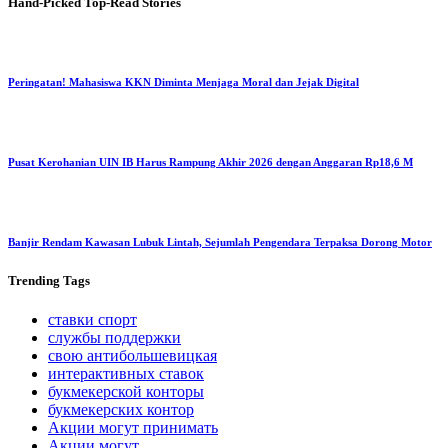
Hand-Picked
Top-Read Stories
Peringatan! Mahasiswa KKN Diminta Menjaga Moral dan Jejak Digital
Pusat Kerohanian UIN IB Harus Rampung Akhir 2026 dengan Anggaran Rp18,6 M
Banjir Rendam Kawasan Lubuk Lintah, Sejumlah Pengendara Terpaksa Dorong Motor
Trending
Tags
ставки спорт
службы поддержки
свою антибольшевицкая
интерактивных ставок
букмекерской конторы
букмекерских контор
Акции могут принимать
Акции могут