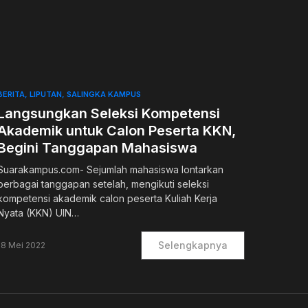
0
BERITA
LIPUTAN
SALINGKA KAMPUS
Langsungkan Seleksi Kompetensi
Akademik untuk Calon Peserta KKN,
Begini Tanggapan Mahasiswa
Suarakampus.com- Sejumlah mahasiswa lontarkan
berbagai tanggapan setelah, mengikuti seleksi
kompetensi akademik calon peserta Kuliah Kerja
Nyata (KKN) UIN…
Selengkapnya
18 Mei 2022