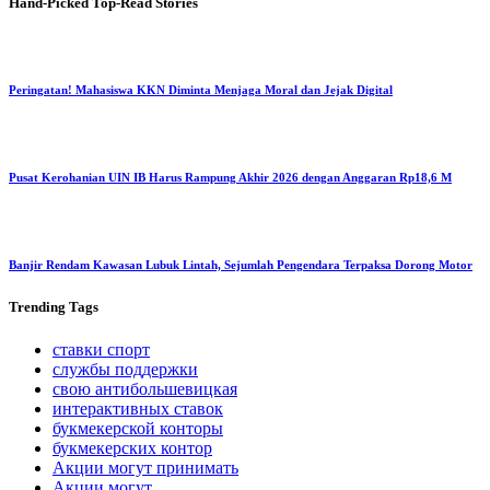
Hand-Picked
Top-Read Stories
Peringatan! Mahasiswa KKN Diminta Menjaga Moral dan Jejak Digital
Pusat Kerohanian UIN IB Harus Rampung Akhir 2026 dengan Anggaran Rp18,6 M
Banjir Rendam Kawasan Lubuk Lintah, Sejumlah Pengendara Terpaksa Dorong Motor
Trending
Tags
ставки спорт
службы поддержки
свою антибольшевицкая
интерактивных ставок
букмекерской конторы
букмекерских контор
Акции могут принимать
Акции могут