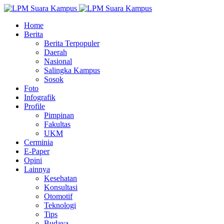
Home
Berita
Berita Terpopuler
Daerah
Nasional
Salingka Kampus
Sosok
Foto
Infografik
Profile
Pimpinan
Fakultas
UKM
Cerminia
E-Paper
Opini
Lainnya
Kesehatan
Konsultasi
Otomotif
Teknologi
Tips
Budaya