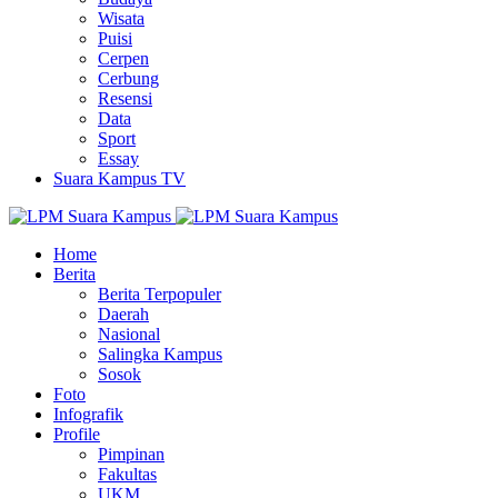
Wisata
Puisi
Cerpen
Cerbung
Resensi
Data
Sport
Essay
Suara Kampus TV
Home
Berita
Berita Terpopuler
Daerah
Nasional
Salingka Kampus
Sosok
Foto
Infografik
Profile
Pimpinan
Fakultas
UKM