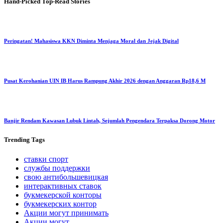
Hand-Picked
Top-Read Stories
Peringatan! Mahasiswa KKN Diminta Menjaga Moral dan Jejak Digital
Pusat Kerohanian UIN IB Harus Rampung Akhir 2026 dengan Anggaran Rp18,6 M
Banjir Rendam Kawasan Lubuk Lintah, Sejumlah Pengendara Terpaksa Dorong Motor
Trending
Tags
ставки спорт
службы поддержки
свою антибольшевицкая
интерактивных ставок
букмекерской конторы
букмекерских контор
Акции могут принимать
Акции могут