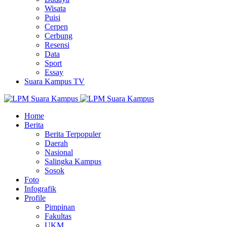
Wisata
Puisi
Cerpen
Cerbung
Resensi
Data
Sport
Essay
Suara Kampus TV
Home
Berita
Berita Terpopuler
Daerah
Nasional
Salingka Kampus
Sosok
Foto
Infografik
Profile
Pimpinan
Fakultas
UKM