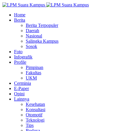
Home
Berita
Berita Terpopuler
Daerah
Nasional
Salingka Kampus
Sosok
Foto
Infografik
Profile
Pimpinan
Fakultas
UKM
Cerminia
E-Paper
Opini
Lainnya
Kesehatan
Konsultasi
Otomotif
Teknologi
Tips
Budaya