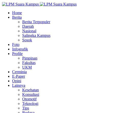
Home
Berita
Berita Terpopuler
Daerah
Nasional
Salingka Kampus
Sosok
Foto
Infografik
Profile
Pimpinan
Fakultas
UKM
Cerminia
E-Paper
Opini
Lainnya
Kesehatan
Konsultasi
Otomotif
Teknologi
Tips
Budaya