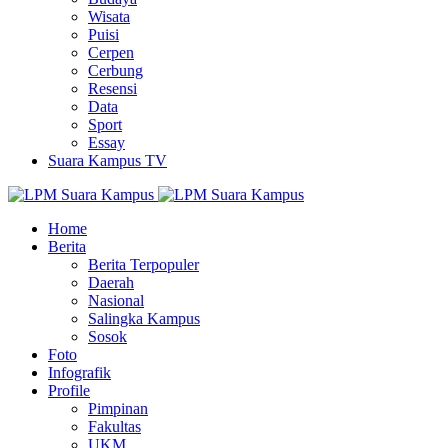
Wisata
Puisi
Cerpen
Cerbung
Resensi
Data
Sport
Essay
Suara Kampus TV
Home
Berita
Berita Terpopuler
Daerah
Nasional
Salingka Kampus
Sosok
Foto
Infografik
Profile
Pimpinan
Fakultas
UKM