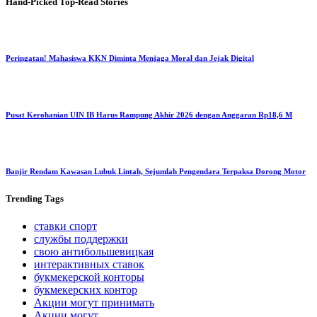
Hand-Picked
Top-Read Stories
Peringatan! Mahasiswa KKN Diminta Menjaga Moral dan Jejak Digital
Pusat Kerohanian UIN IB Harus Rampung Akhir 2026 dengan Anggaran Rp18,6 M
Banjir Rendam Kawasan Lubuk Lintah, Sejumlah Pengendara Terpaksa Dorong Motor
Trending
Tags
ставки спорт
службы поддержки
свою антибольшевицкая
интерактивных ставок
букмекерской конторы
букмекерских контор
Акции могут принимать
Акции могут