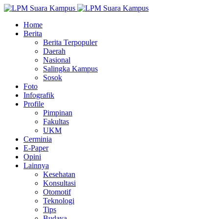
Home
Berita
Berita Terpopuler
Daerah
Nasional
Salingka Kampus
Sosok
Foto
Infografik
Profile
Pimpinan
Fakultas
UKM
Cerminia
E-Paper
Opini
Lainnya
Kesehatan
Konsultasi
Otomotif
Teknologi
Tips
Budaya