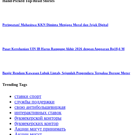
Hand-Picked
Top-Read Stories
Peringatan! Mahasiswa KKN Diminta Menjaga Moral dan Jejak Digital
Pusat Kerohanian UIN IB Harus Rampung Akhir 2026 dengan Anggaran Rp18,6 M
Banjir Rendam Kawasan Lubuk Lintah, Sejumlah Pengendara Terpaksa Dorong Motor
Trending
Tags
ставки спорт
службы поддержки
свою антибольшевицкая
интерактивных ставок
букмекерской конторы
букмекерских контор
Акции могут принимать
Акции могут