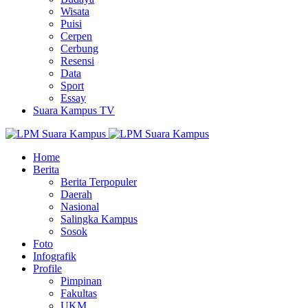
Wisata
Puisi
Cerpen
Cerbung
Resensi
Data
Sport
Essay
Suara Kampus TV
Home
Berita
Berita Terpopuler
Daerah
Nasional
Salingka Kampus
Sosok
Foto
Infografik
Profile
Pimpinan
Fakultas
UKM