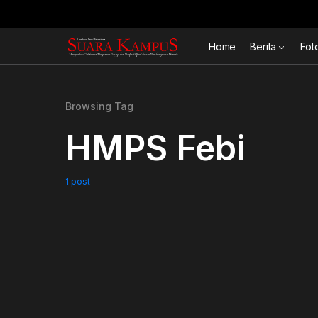
Home
Berita
Fot
Browsing Tag
HMPS Febi
1 post