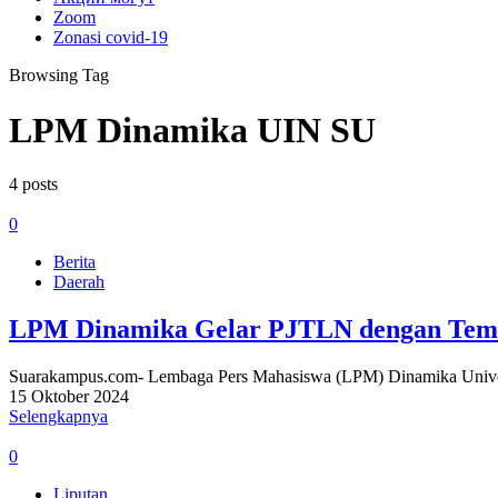
Zoom
Zonasi covid-19
Browsing Tag
LPM Dinamika UIN SU
4 posts
0
Berita
Daerah
LPM Dinamika Gelar PJTLN dengan Tema 
Suarakampus.com- Lembaga Pers Mahasiswa (LPM) Dinamika Universi
15 Oktober 2024
Selengkapnya
0
Liputan