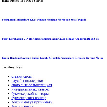
Hand-Picked
Top-Read Stories
Peringatan! Mahasiswa KKN Diminta Menjaga Moral dan Jejak Digital
Pusat Kerohanian UIN IB Harus Rampung Akhir 2026 dengan Anggaran Rp18,6 M
Banjir Rendam Kawasan Lubuk Lintah, Sejumlah Pengendara Terpaksa Dorong Motor
Trending
Tags
ставки спорт
службы поддержки
свою антибольшевицкая
интерактивных ставок
букмекерской конторы
букмекерских контор
Акции могут принимать
Акции могут