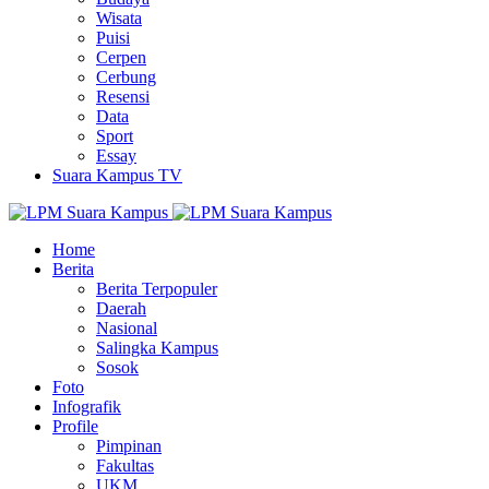
Wisata
Puisi
Cerpen
Cerbung
Resensi
Data
Sport
Essay
Suara Kampus TV
Home
Berita
Berita Terpopuler
Daerah
Nasional
Salingka Kampus
Sosok
Foto
Infografik
Profile
Pimpinan
Fakultas
UKM