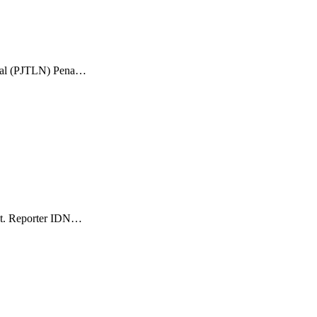
onal (PJTLN) Pena…
put. Reporter IDN…