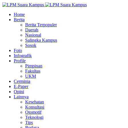
Home
Berita
Berita Terpopuler
Daerah
Nasional
Salingka Kampus
Sosok
Foto
Infografik
Profile
Pimpinan
Fakultas
UKM
Cerminia
E-Paper
Opini
Lainnya
Kesehatan
Konsultasi
Otomotif
Teknologi
Tips
Budaya