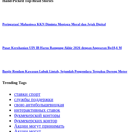
Hand-Picked
Top-Read Stories
Peringatan! Mahasiswa KKN Diminta Menjaga Moral dan Jejak Digital
Pusat Kerohanian UIN IB Harus Rampung Akhir 2026 dengan Anggaran Rp18,6 M
Banjir Rendam Kawasan Lubuk Lintah, Sejumlah Pengendara Terpaksa Dorong Motor
Trending
Tags
ставки спорт
службы поддержки
свою антибольшевицкая
интерактивных ставок
букмекерской конторы
букмекерских контор
Акции могут принимать
Акции могут