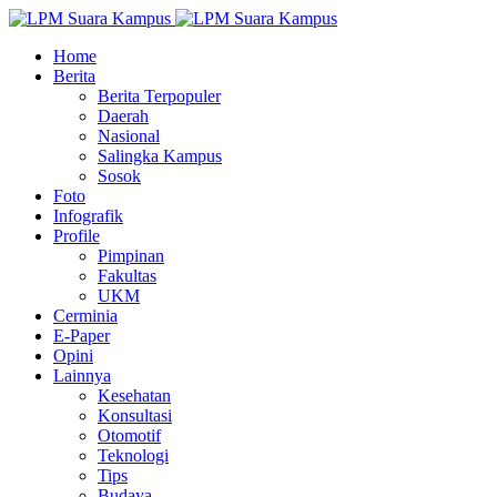
Home
Berita
Berita Terpopuler
Daerah
Nasional
Salingka Kampus
Sosok
Foto
Infografik
Profile
Pimpinan
Fakultas
UKM
Cerminia
E-Paper
Opini
Lainnya
Kesehatan
Konsultasi
Otomotif
Teknologi
Tips
Budaya