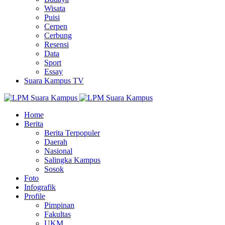
Wisata
Puisi
Cerpen
Cerbung
Resensi
Data
Sport
Essay
Suara Kampus TV
Home
Berita
Berita Terpopuler
Daerah
Nasional
Salingka Kampus
Sosok
Foto
Infografik
Profile
Pimpinan
Fakultas
UKM