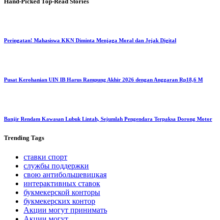
Hand-Picked
Top-Read Stories
Peringatan! Mahasiswa KKN Diminta Menjaga Moral dan Jejak Digital
Pusat Kerohanian UIN IB Harus Rampung Akhir 2026 dengan Anggaran Rp18,6 M
Banjir Rendam Kawasan Lubuk Lintah, Sejumlah Pengendara Terpaksa Dorong Motor
Trending
Tags
ставки спорт
службы поддержки
свою антибольшевицкая
интерактивных ставок
букмекерской конторы
букмекерских контор
Акции могут принимать
Акции могут