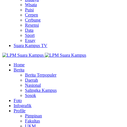
Wisata
Puisi
Cerpen
Cerbung
Resensi
Data
Sport
Essay
Suara Kampus TV
Home
Berita
Berita Terpopuler
Daerah
Nasional
Salingka Kampus
Sosok
Foto
Infografik
Profile
Pimpinan
Fakultas
UKM