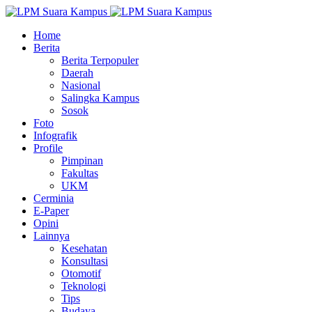
Home
Berita
Berita Terpopuler
Daerah
Nasional
Salingka Kampus
Sosok
Foto
Infografik
Profile
Pimpinan
Fakultas
UKM
Cerminia
E-Paper
Opini
Lainnya
Kesehatan
Konsultasi
Otomotif
Teknologi
Tips
Budaya