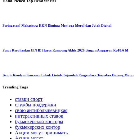
Hand-Picked
Top-Read Stories
Peringatan! Mahasiswa KKN Diminta Menjaga Moral dan Jejak Digital
Pusat Kerohanian UIN IB Harus Rampung Akhir 2026 dengan Anggaran Rp18,6 M
Banjir Rendam Kawasan Lubuk Lintah, Sejumlah Pengendara Terpaksa Dorong Motor
Trending
Tags
ставки спорт
службы поддержки
свою антибольшевицкая
интерактивных ставок
букмекерской конторы
букмекерских контор
Акции могут принимать
Акции могут