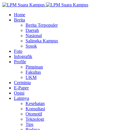
Home
Berita
Berita Terpopuler
Daerah
Nasional
Salingka Kampus
Sosok
Foto
Infografik
Profile
Pimpinan
Fakultas
UKM
Cerminia
E-Paper
Opini
Lainnya
Kesehatan
Konsultasi
Otomotif
Teknologi
Tips
Budaya