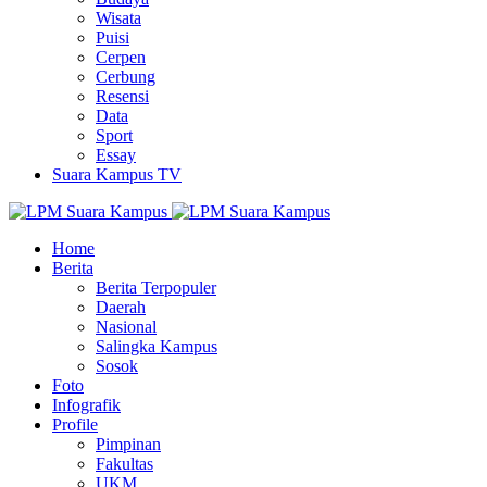
Wisata
Puisi
Cerpen
Cerbung
Resensi
Data
Sport
Essay
Suara Kampus TV
Home
Berita
Berita Terpopuler
Daerah
Nasional
Salingka Kampus
Sosok
Foto
Infografik
Profile
Pimpinan
Fakultas
UKM