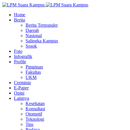
Home
Berita
Berita Terpopuler
Daerah
Nasional
Salingka Kampus
Sosok
Foto
Infografik
Profile
Pimpinan
Fakultas
UKM
Cerminia
E-Paper
Opini
Lainnya
Kesehatan
Konsultasi
Otomotif
Teknologi
Tips
Budaya