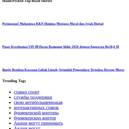
Hand-Picked
Top-Read Stories
Peringatan! Mahasiswa KKN Diminta Menjaga Moral dan Jejak Digital
Pusat Kerohanian UIN IB Harus Rampung Akhir 2026 dengan Anggaran Rp18,6 M
Banjir Rendam Kawasan Lubuk Lintah, Sejumlah Pengendara Terpaksa Dorong Motor
Trending
Tags
ставки спорт
службы поддержки
свою антибольшевицкая
интерактивных ставок
букмекерской конторы
букмекерских контор
Акции могут принимать
Акции могут