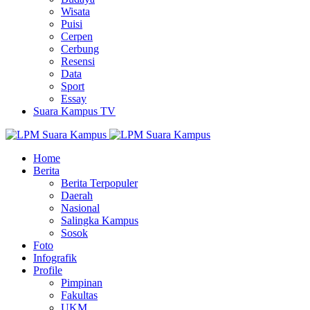
Wisata
Puisi
Cerpen
Cerbung
Resensi
Data
Sport
Essay
Suara Kampus TV
Home
Berita
Berita Terpopuler
Daerah
Nasional
Salingka Kampus
Sosok
Foto
Infografik
Profile
Pimpinan
Fakultas
UKM