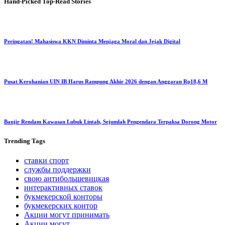
Hand-Picked
Top-Read Stories
Peringatan! Mahasiswa KKN Diminta Menjaga Moral dan Jejak Digital
Pusat Kerohanian UIN IB Harus Rampung Akhir 2026 dengan Anggaran Rp18,6 M
Banjir Rendam Kawasan Lubuk Lintah, Sejumlah Pengendara Terpaksa Dorong Motor
Trending
Tags
ставки спорт
службы поддержки
свою антибольшевицкая
интерактивных ставок
букмекерской конторы
букмекерских контор
Акции могут принимать
Акции могут