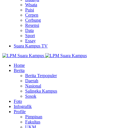
Wisata
Puisi
Cerpen
Cerbung
Resensi
Data
Sport
Essay
Suara Kampus TV
Home
Berita
Berita Terpopuler
Daerah
Nasional
Salingka Kampus
Sosok
Foto
Infografik
Profile
Pimpinan
Fakultas
UKM