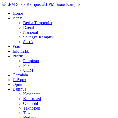
Home
Berita
Berita Terpopuler
Daerah
Nasional
Salingka Kampus
Sosok
Foto
Infografik
Profile
Pimpinan
Fakultas
UKM
Cerminia
E-Paper
Opini
Lainnya
Kesehatan
Konsultasi
Otomotif
Teknologi
Tips
Budaya