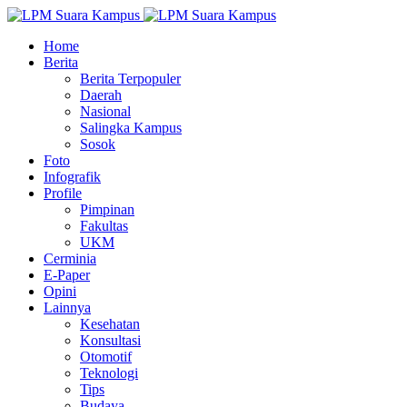
Home
Berita
Berita Terpopuler
Daerah
Nasional
Salingka Kampus
Sosok
Foto
Infografik
Profile
Pimpinan
Fakultas
UKM
Cerminia
E-Paper
Opini
Lainnya
Kesehatan
Konsultasi
Otomotif
Teknologi
Tips
Budaya