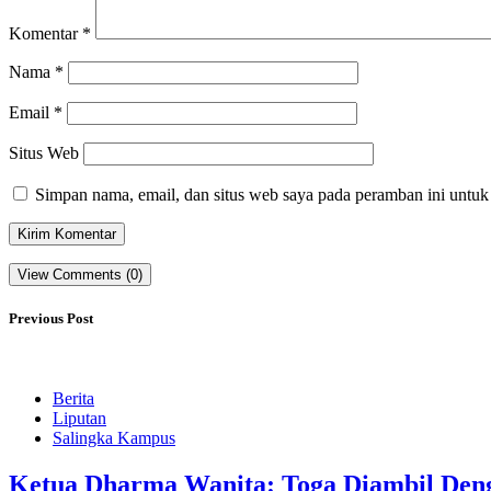
Komentar
*
Nama
*
Email
*
Situs Web
Simpan nama, email, dan situs web saya pada peramban ini untuk
View Comments (0)
Previous Post
Berita
Liputan
Salingka Kampus
Ketua Dharma Wanita: Toga Diambil Den