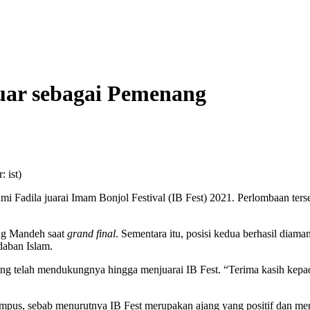
luar sebagai Pemenang
 ist)
i Fadila juarai Imam Bonjol Festival (IB Fest) 2021. Perlombaan t
ng Mandeh saat
grand final
. Sementara itu, posisi kedua berhasil dia
daban Islam.
yang telah mendukungnya hingga menjuarai IB Fest. “Terima kasih ke
mpus, sebab menurutnya IB Fest merupakan ajang yang positif dan m