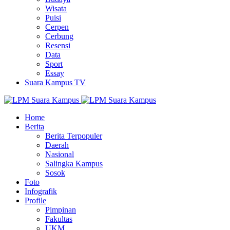
Wisata
Puisi
Cerpen
Cerbung
Resensi
Data
Sport
Essay
Suara Kampus TV
Home
Berita
Berita Terpopuler
Daerah
Nasional
Salingka Kampus
Sosok
Foto
Infografik
Profile
Pimpinan
Fakultas
UKM