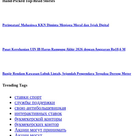
Hand-Picked
Top-Read Stories
Peringatan! Mahasiswa KKN Diminta Menjaga Moral dan Jejak Digital
Pusat Kerohanian UIN IB Harus Rampung Akhir 2026 dengan Anggaran Rp18,6 M
Banjir Rendam Kawasan Lubuk Lintah, Sejumlah Pengendara Terpaksa Dorong Motor
Trending
Tags
ставки спорт
службы поддержки
свою антибольшевицкая
интерактивных ставок
букмекерской конторы
букмекерских контор
Акции могут принимать
Акции могут