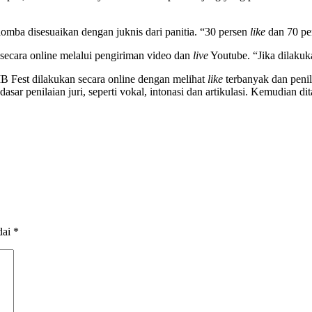
 lomba disesuaikan dengan juknis dari panitia. “30 persen
like
dan 70 per
 secara online melalui pengiriman video dan
live
Youtube. “Jika dilakuka
IB Fest dilakukan secara online dengan melihat
like
terbanyak dan penila
 dasar penilaian juri, seperti vokal, intonasi dan artikulasi. Kemudian
dai
*