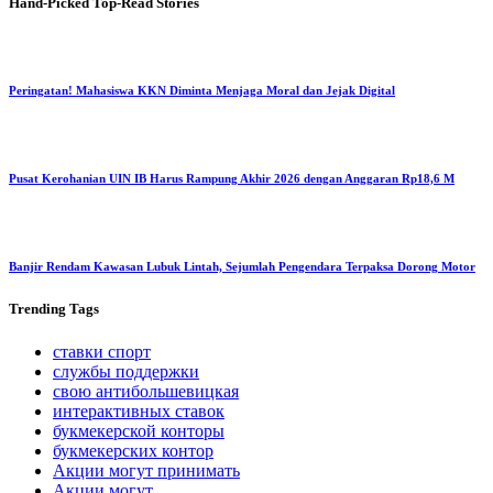
Hand-Picked
Top-Read Stories
Peringatan! Mahasiswa KKN Diminta Menjaga Moral dan Jejak Digital
Pusat Kerohanian UIN IB Harus Rampung Akhir 2026 dengan Anggaran Rp18,6 M
Banjir Rendam Kawasan Lubuk Lintah, Sejumlah Pengendara Terpaksa Dorong Motor
Trending
Tags
ставки спорт
службы поддержки
свою антибольшевицкая
интерактивных ставок
букмекерской конторы
букмекерских контор
Акции могут принимать
Акции могут