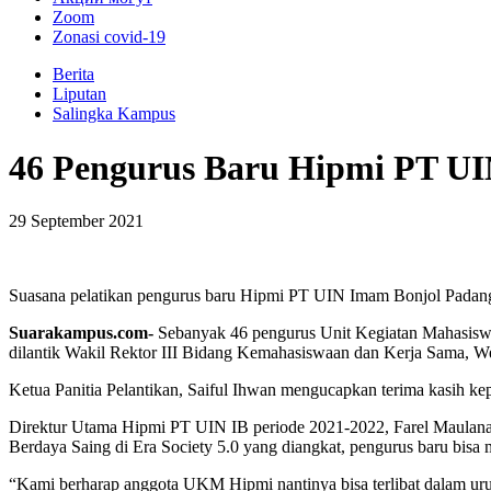
Zoom
Zonasi covid-19
Berita
Liputan
Salingka Kampus
46 Pengurus Baru Hipmi PT UI
29 September 2021
Suasana pelatikan pengurus baru Hipmi PT UIN Imam Bonjol Padang
Suarakampus.com-
Sebanyak 46 pengurus Unit Kegiatan Mahasisw
dilantik Wakil Rektor III Bidang Kemahasiswaan dan Kerja Sama, Wel
Ketua Panitia Pelantikan, Saiful Ihwan mengucapkan terima kasih k
Direktur Utama Hipmi PT UIN IB periode 2021-2022, Farel Maulana m
Berdaya Saing di Era Society 5.0 yang diangkat, pengurus baru bisa 
“Kami berharap anggota UKM Hipmi nantinya bisa terlibat dalam uru