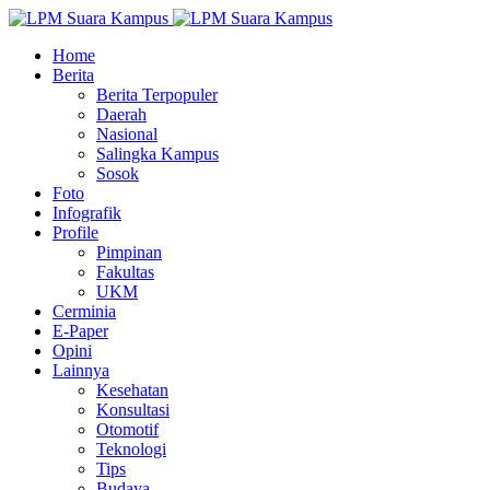
Home
Berita
Berita Terpopuler
Daerah
Nasional
Salingka Kampus
Sosok
Foto
Infografik
Profile
Pimpinan
Fakultas
UKM
Cerminia
E-Paper
Opini
Lainnya
Kesehatan
Konsultasi
Otomotif
Teknologi
Tips
Budaya