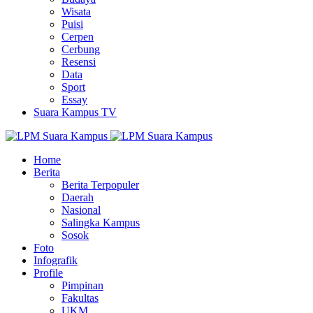
Wisata
Puisi
Cerpen
Cerbung
Resensi
Data
Sport
Essay
Suara Kampus TV
Home
Berita
Berita Terpopuler
Daerah
Nasional
Salingka Kampus
Sosok
Foto
Infografik
Profile
Pimpinan
Fakultas
UKM