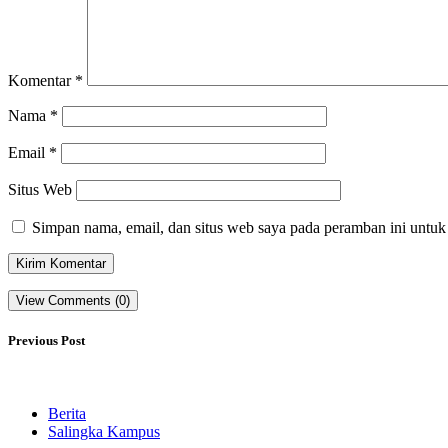
Komentar
*
Nama
*
Email
*
Situs Web
Simpan nama, email, dan situs web saya pada peramban ini untuk
View Comments (0)
Previous Post
Berita
Salingka Kampus