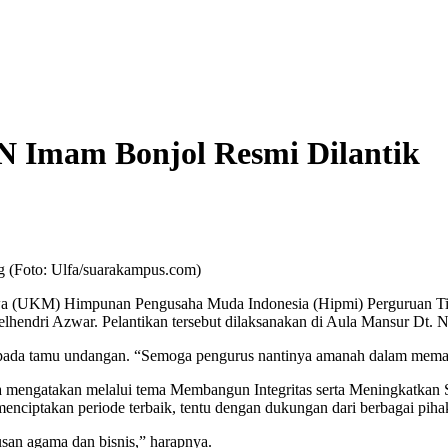
N Imam Bonjol Resmi Dilantik
 (Foto: Ulfa/suarakampus.com)
a (UKM) Himpunan Pengusaha Muda Indonesia (Hipmi) Perguruan Ti
hendri Azwar. Pelantikan tersebut dilaksanakan di Aula Mansur Dt. N
epada tamu undangan. “Semoga pengurus nantinya amanah dalam memajuk
engatakan melalui tema Membangun Integritas serta Meningkatkan Soli
menciptakan periode terbaik, tentu dengan dukungan dari berbagai piha
san agama dan bisnis,” harapnya.