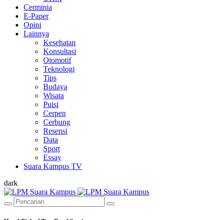
Cerminia
E-Paper
Opini
Lainnya
Kesehatan
Konsultasi
Otomotif
Teknologi
Tips
Budaya
Wisata
Puisi
Cerpen
Cerbung
Resensi
Data
Sport
Essay
Suara Kampus TV
dark